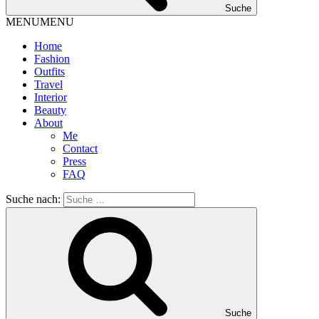
Suche
MENU
MENU
Home
Fashion
Outfits
Travel
Interior
Beauty
About
Me
Contact
Press
FAQ
Suche nach:
Suche