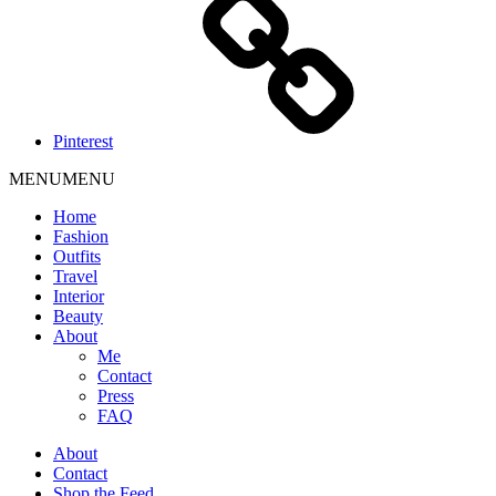
Pinterest
MENU
MENU
Home
Fashion
Outfits
Travel
Interior
Beauty
About
Me
Contact
Press
FAQ
About
Contact
Shop the Feed