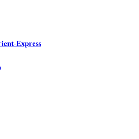
rient-Express
e …
n