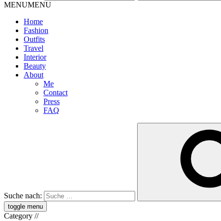
MENU
MENU
Home
Fashion
Outfits
Travel
Interior
Beauty
About
Me
Contact
Press
FAQ
Suche nach:
toggle menu
Category
//