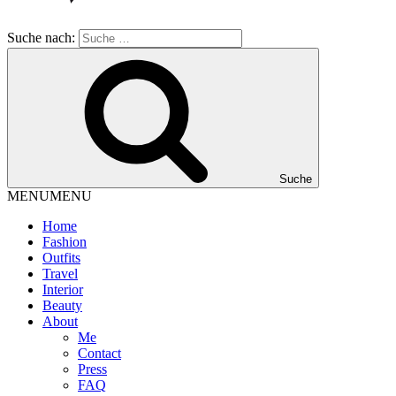
Suche nach:
Suche
MENU
MENU
Home
Fashion
Outfits
Travel
Interior
Beauty
About
Me
Contact
Press
FAQ