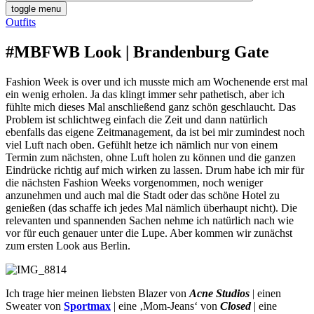
toggle menu
Outfits
#MBFWB Look | Brandenburg Gate
Fashion Week is over und ich musste mich am Wochenende erst mal
ein wenig erholen. Ja das klingt immer sehr pathetisch, aber ich
fühlte mich dieses Mal anschließend ganz schön geschlaucht. Das
Problem ist schlichtweg einfach die Zeit und dann natürlich
ebenfalls das eigene Zeitmanagement, da ist bei mir zumindest noch
viel Luft nach oben.
Gefühlt hetze ich nämlich nur von einem
Termin zum nächsten, ohne Luft holen zu können und die ganzen
Eindrücke richtig auf mich wirken zu lassen. Drum habe ich mir für
die nächsten Fashion Weeks vorgenommen, noch weniger
anzunehmen und auch mal die Stadt oder das schöne Hotel zu
genießen (das schaffe ich jedes Mal nämlich überhaupt nicht). Die
relevanten und spannenden Sachen nehme ich natürlich nach wie
vor für euch genauer unter die Lupe. Aber kommen wir zunächst
zum ersten Look aus Berlin.
Ich trage hier meinen liebsten Blazer von
Acne Studios
| einen
Sweater von
Sportmax
| eine ‚Mom-Jeans‘ von
Closed
| eine