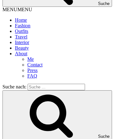
Suche
MENU
MENU
Home
Fashion
Outfits
Travel
Interior
Beauty
About
Me
Contact
Press
FAQ
Suche nach:
Suche