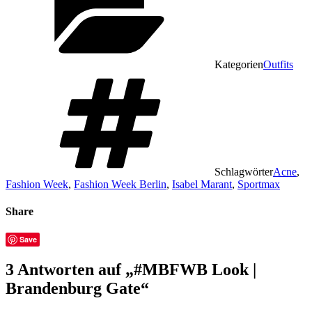
Kategorien
Outfits
Schlagwörter
Acne
,
Fashion Week
,
Fashion Week Berlin
,
Isabel Marant
,
Sportmax
Share
Save
3 Antworten auf „#MBFWB Look |
Brandenburg Gate“