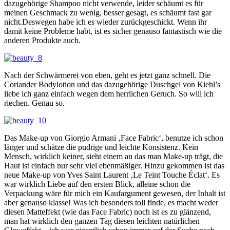
dazugehörige Shampoo nicht verwende, leider schäumt es für
meinen Geschmack zu wenig, besser gesagt, es schäumt fast gar
nicht.Deswegen habe ich es wieder zurückgeschickt. Wenn ihr
damit keine Probleme habt, ist es sicher genauso fantastisch wie die
anderen Produkte auch.
Nach der Schwärmerei von eben, geht es jetzt ganz schnell. Die
Coriander Bodylotion und das dazugehörige Duschgel von Kiehl’s
liebe ich ganz einfach wegen dem herrlichen Geruch. So will ich
riechen. Genau so.
Das Make-up von Giorgio Armani ‚Face Fabric‘, benutze ich schon
länger und schätze die pudrige und leichte Konsistenz. Kein
Mensch, wirklich keiner, sieht einem an das man Make-up trägt, die
Haut ist einfach nur sehr viel ebenmäßiger. Hinzu gekommen ist das
neue Make-up von Yves Saint Laurent ‚Le Teint Touche Éclat‘. Es
war wirklich Liebe auf den ersten Blick, alleine schon die
Verpackung wäre für mich ein Kaufargument gewesen, der Inhalt ist
aber genauso klasse! Was ich besonders toll finde, es macht weder
diesen Matteffekt (wie das Face Fabric) noch ist es zu glänzend,
man hat wirklich den ganzen Tag diesen leichten natürlichen