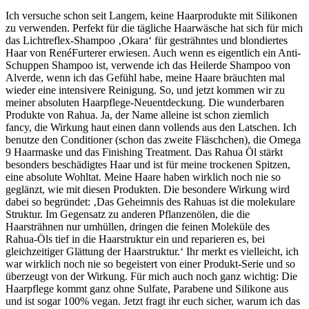
Ich versuche schon seit Langem, keine Haarprodukte mit Silikonen
zu verwenden. Perfekt für die tägliche Haarwäsche hat sich für mich
das Lichtreflex-Shampoo ‚Okara‘ für gesträhntes und blondiertes
Haar von RenéFurterer erwiesen. Auch wenn es eigentlich ein Anti-
Schuppen Shampoo ist, verwende ich das Heilerde Shampoo von
Alverde, wenn ich das Gefühl habe, meine Haare bräuchten mal
wieder eine intensivere Reinigung. So, und jetzt kommen wir zu
meiner absoluten Haarpflege-Neuentdeckung. Die wunderbaren
Produkte von Rahua. Ja, der Name alleine ist schon ziemlich
fancy, die Wirkung haut einen dann vollends aus den Latschen. Ich
benutze den Conditioner (schon das zweite Fläschchen), die Omega
9 Haarmaske und das Finishing Treatment. Das Rahua Öl stärkt
besonders beschädigtes Haar und ist für meine trockenen Spitzen,
eine absolute Wohltat. Meine Haare haben wirklich noch nie so
geglänzt, wie mit diesen Produkten. Die besondere Wirkung wird
dabei so begründet: ‚Das Geheimnis des Rahuas ist die molekulare
Struktur. Im Gegensatz zu anderen Pflanzenölen, die die
Haarsträhnen nur umhüllen, dringen die feinen Moleküle des
Rahua-Öls tief in die Haarstruktur ein und reparieren es, bei
gleichzeitiger Glättung der Haarstruktur.‘ Ihr merkt es vielleicht, ich
war wirklich noch nie so begeistert von einer Produkt-Serie und so
überzeugt von der Wirkung. Für mich auch noch ganz wichtig: Die
Haarpflege kommt ganz ohne Sulfate, Parabene und Silikone aus
und ist sogar 100% vegan. Jetzt fragt ihr euch sicher, warum ich das