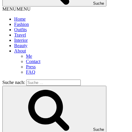
Suche
MENU
MENU
Home
Fashion
Outfits
Travel
Interior
Beauty
About
Me
Contact
Press
FAQ
Suche nach:
Suche