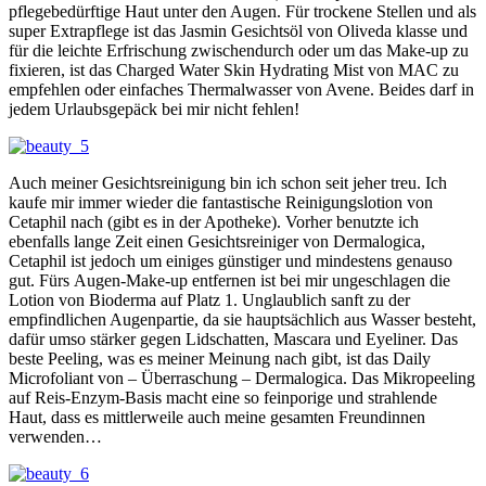
pflegebedürftige Haut unter den Augen. Für trockene Stellen und als
super Extrapflege ist das Jasmin Gesichtsöl von Oliveda klasse und
für die leichte Erfrischung zwischendurch oder um das Make-up zu
fixieren, ist das Charged Water Skin Hydrating Mist von MAC zu
empfehlen oder einfaches Thermalwasser von Avene. Beides darf in
jedem Urlaubsgepäck bei mir nicht fehlen!
Auch meiner Gesichtsreinigung bin ich schon seit jeher treu. Ich
kaufe mir immer wieder die fantastische Reinigungslotion von
Cetaphil nach (gibt es in der Apotheke). Vorher benutzte ich
ebenfalls lange Zeit einen Gesichtsreiniger von Dermalogica,
Cetaphil ist jedoch um einiges günstiger und mindestens genauso
gut. Fürs Augen-Make-up entfernen ist bei mir ungeschlagen die
Lotion von Bioderma auf Platz 1. Unglaublich sanft zu der
empfindlichen Augenpartie, da sie hauptsächlich aus Wasser besteht,
dafür umso stärker gegen Lidschatten, Mascara und Eyeliner. Das
beste Peeling, was es meiner Meinung nach gibt, ist das Daily
Microfoliant von – Überraschung – Dermalogica. Das Mikropeeling
auf Reis-Enzym-Basis macht eine so feinporige und strahlende
Haut, dass es mittlerweile auch meine gesamten Freundinnen
verwenden…