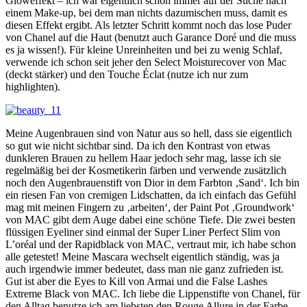
Gloweffekt – ich war eigentlich schon immer auf der Suche nach
einem Make-up, bei dem man nichts dazumischen muss, damit es
diesen Effekt ergibt. Als letzter Schritt kommt noch das lose Puder
von Chanel auf die Haut (benutzt auch Garance Doré und die muss
es ja wissen!). Für kleine Unreinheiten und bei zu wenig Schlaf,
verwende ich schon seit jeher den Select Moisturecover von Mac
(deckt stärker) und den Touche Éclat (nutze ich nur zum
highlighten).
Meine Augenbrauen sind von Natur aus so hell, dass sie eigentlich
so gut wie nicht sichtbar sind. Da ich den Kontrast von etwas
dunkleren Brauen zu hellem Haar jedoch sehr mag, lasse ich sie
regelmäßig bei der Kosmetikerin färben und verwende zusätzlich
noch den Augenbrauenstift von Dior in dem Farbton ‚Sand‘. Ich bin
ein riesen Fan von cremigen Lidschatten, da ich einfach das Gefühl
mag mit meinen Fingern zu ‚arbeiten‘, der Paint Pot ‚Groundwork‘
von MAC gibt dem Auge dabei eine schöne Tiefe. Die zwei besten
flüssigen Eyeliner sind einmal der Super Liner Perfect Slim von
L’oréal und der Rapidblack von MAC, vertraut mir, ich habe schon
alle getestet! Meine Mascara wechselt eigentlich ständig, was ja
auch irgendwie immer bedeutet, dass man nie ganz zufrieden ist.
Gut ist aber die Eyes to Kill von Armai und die False Lashes
Extreme Black von MAC. Ich liebe die Lippenstifte von Chanel, für
den Alltag benutze ich am liebsten den Rouge Allure in der Farbe