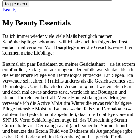
toggle menu
Beauty
My Beauty Essentials
Da ich immer wieder viele viele Mails bezüglich meiner
Schönheitspflege bekomme, will ich sie euch im folgenden Post
einfach mal verraten. Von Haarpflege über die Gesichtscreme, hier
kommen meine Lieblinge:
Erst mal ein paar Basisdaten zu meiner Gesichtshaut – sie ist extrem
empfindlich, zickig und anstrengend. Jedenfalls war sie das, bis ich
die wunderbare Pflege von Dermalogica entdeckte. Ein Segen! Ich
verwende seit Jahren (!!) nichts anderes als die Gesichtscremes von
Dermalogica. Und falls ich der Versuchung nicht widerstehen kann
und doch mal etwas anderes teste, werde ich mit Rötungen und
kleinen Pickelchen bestraft. Meine Haut ist da rigoros! Morgens
verwende ich die Active Moist (im Winter die etwas reichhaltigere
Pflege Intensive Moisture Balance – ebenfalls von Dermalogica –
auf dem Bild jedoch nicht abgebildet), dazu die Total Eye Care mit
SPF 15. Vorm Schlafengehen trage ich das Ultracalming Serum
Concentrate von Dermalogica auf (auch super bei Sonnenbrand)
und benutze das Ectoin Fluid von Dadosens als Augenpflege (gibt
es bei Budni oder auch im Reformhaus) und ist perfekt für die