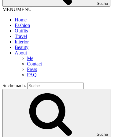
Suche
MENU
MENU
Home
Fashion
Outfits
Travel
Interior
Beauty
About
Me
Contact
Press
FAQ
Suche nach:
Suche