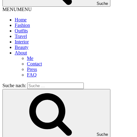
Suche
MENU
MENU
Home
Fashion
Outfits
Travel
Interior
Beauty
About
Me
Contact
Press
FAQ
Suche nach:
Suche