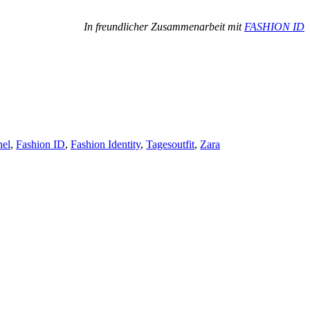
In freundlicher Zusammenarbeit mit
FASHION ID
el
,
Fashion ID
,
Fashion Identity
,
Tagesoutfit
,
Zara