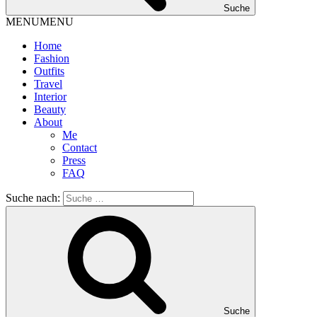
Suche
MENU
MENU
Home
Fashion
Outfits
Travel
Interior
Beauty
About
Me
Contact
Press
FAQ
Suche nach:
Suche