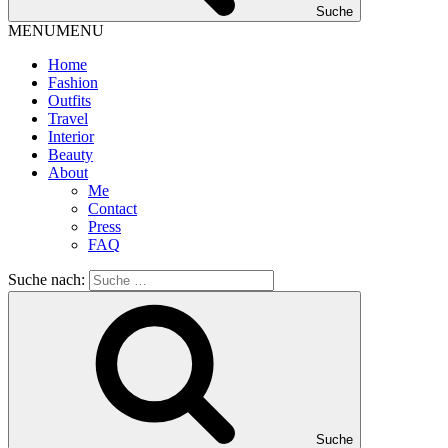
Suche
MENU
MENU
Home
Fashion
Outfits
Travel
Interior
Beauty
About
Me
Contact
Press
FAQ
Suche nach:
Suche