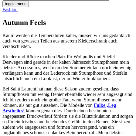
toggle menu
Fashion
Autumn Feels
Kaum werden die Temperaturen kälter, müssen wir uns gedanklich
auch von gewissen Teilen aus unserem Kleiderschrank auch
verabschieden.
Kleider und Röcke machen Platz für Wollpullis und Stiefel.
Deswegen sind gerade in der kalten Jahreszeit Strumpfhosen mein
liebstes Accessoires, weil man den Sommer einfach noch ein wenig
verlängern kann und der Lederrock mit Strumpfhose und Stiefeln
tatsächlich auch ein Look ist, der im Winter funktioniert.
Bei Saint Laurent hat man diese Saison zudem gesehen, dass
Strumpfhosen mit wenig Denier ebenfalls wieder sehr angesagt sind.
Ich bin zudem noch ein großer Fan, wenn Strumpfhosen mehr
können, als nur gut aussehen. Die Modelle von
Falke ‚Leg
Aesthetics’
können genau dies. Durch einen bestimmten
angepassten Druckverlauf fördern sie die Blutzirkulation und sorgen
so für ein frisches und belebendes Gefühl in den Beinen. Sie sitzen
zudem wie angegossen und formen hervorragend, was ein
unglaubliches schönes schlankes Bein hervorruft. Mein liebster