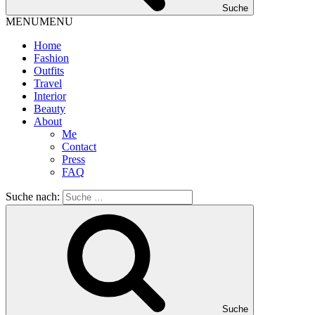
Suche
MENU
MENU
Home
Fashion
Outfits
Travel
Interior
Beauty
About
Me
Contact
Press
FAQ
Suche nach:
Suche