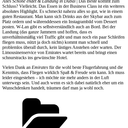
Alles Schöne endet & Landung in Dubai
| Das Beste kommt zum
Schluss? Vielleicht. Das Essen in der Business Class ist ein weiteres
absolutes Highlight. Es schmeckt nahezu alles so gut, wie in einem
guten Restaurant. Man kann sich Drinks aus der Skybar auch zum
Platz ordern und währenddessen ein Instagrambild vom Dessert
posten. W-Lan gibt es selbstverständlich auch an Bord. Bei der
Landung (das ganze Jammern und hoffen, dass es
unverhältnismäßig viel Traffic gibt und man noch ein paar Schleifen
fliegen muss, nützt ja doch nichts) kommt man schnell und
problemlos überall durch, kein lästiges Anstehen oder warten. Der
Limousinenservice von Emirates wartet bereits und bringt einen
schnurstracks ins gewünschte Hotel.
Vielen Dank an
Emirates
für die wohl beste Flugerfahrung und die
Kenntnis, dass Fliegen wirklich Spaß & Freude sein kann. Ich muss
leider eingestehen – ich möchte nie mehr anders in der Luft
unterwegs sein. Und auch wenn es sich dabei natürlich eher um ein
Wunschdenken handelt, träumen darf man ja wohl noch.