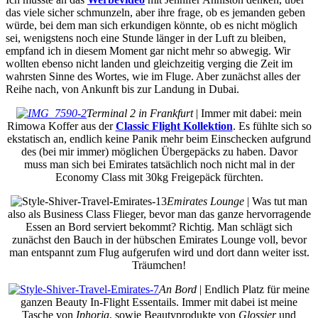
das viele sicher schmunzeln, aber ihre frage, ob es jemanden geben
würde, bei dem man sich erkundigen könnte, ob es nicht möglich
sei, wenigstens noch eine Stunde länger in der Luft zu bleiben,
empfand ich in diesem Moment gar nicht mehr so abwegig. Wir
wollten ebenso nicht landen und gleichzeitig verging die Zeit im
wahrsten Sinne des Wortes, wie im Fluge. Aber zunächst alles der
Reihe nach, von Ankunft bis zur Landung in Dubai.
Terminal 2 in Frankfurt
| Immer mit dabei: mein
Rimowa Koffer aus der
Classic Flight Kollektion
.
Es fühlte sich so
ekstatisch an, endlich keine Panik mehr beim Einschecken aufgrund
des (bei mir immer) möglichen Übergepäcks zu haben. Davor
muss man sich bei Emirates tatsächlich noch nicht mal in der
Economy Class mit 30kg Freigepäck fürchten.
Emirates Lounge
| Was tut man
also als Business Class Flieger, bevor man das ganze hervorragende
Essen an Bord serviert bekommt? Richtig. Man schlägt sich
zunächst den Bauch in der hübschen Emirates Lounge voll, bevor
man entspannt zum Flug aufgerufen wird und dort dann weiter isst.
Träumchen!
An Bord
| Endlich Platz für meine
ganzen Beauty In-Flight Essentails. Immer mit dabei ist meine
Tasche von
Iphoria
, sowie Beautyprodukte von
Glossier
und