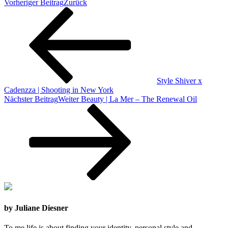
Vorheriger Beitrag
Zurück
Style Shiver x
Cadenzza | Shooting in New York
Nächster Beitrag
Weiter
Beauty | La Mer – The Renewal Oil
by Juliane Diesner
To me life is about finding your identity, personal style and