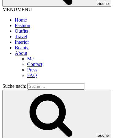
Suche
MENU
MENU
Home
Fashion
Outfits
Travel
Interior
Beauty
About
Me
Contact
Press
FAQ
Suche nach:
Suche