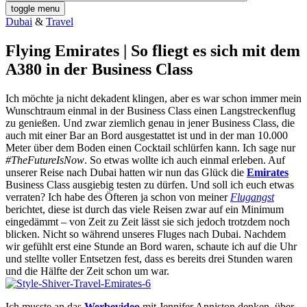
toggle menu
Dubai
&
Travel
Flying Emirates | So fliegt es sich mit dem
A380 in der Business Class
Ich möchte ja nicht dekadent klingen, aber es war schon immer mein
Wunschtraum einmal in der Business Class einen Langstreckenflug
zu genießen. Und zwar ziemlich genau in jener Business Class, die
auch mit einer Bar an Bord ausgestattet ist und in der man 10.000
Meter über dem Boden einen Cocktail schlürfen kann. Ich sage nur
#TheFutureIsNow
. So etwas wollte ich auch einmal erleben. Auf
unserer Reise nach Dubai hatten wir nun das Glück die
Emirates
Business Class ausgiebig testen zu dürfen.
Und soll ich euch etwas
verraten? Ich habe des Öfteren ja schon von meiner
Flugangst
berichtet, diese ist durch das viele Reisen zwar auf ein Minimum
eingedämmt – von Zeit zu Zeit lässt sie sich jedoch trotzdem noch
blicken. Nicht so während unseres Fluges nach Dubai. Nachdem
wir gefühlt erst eine Stunde an Bord waren, schaute ich auf die Uhr
und stellte voller Entsetzen fest, dass es bereits drei Stunden waren
und die Hälfte der Zeit schon um war.
Ich musste an das
Werbevideo
mit Jennifer Anniston denken, über