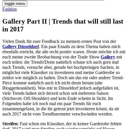
toggle menu
Fashion
Gallery Part II | Trends that will still last
in 2017
Vielen Dank für euer Feedback zu meinem ersten Post von der
Gallery Düsseldorf
. Ein paar Emails zu dem Thema haben mich
ebenfalls erreicht, die alle recht positiv waren. Heute möchte ich mit
euch meine zweite Beobachtung von der Trade Show
Gallery
mit
euch teilen: die Trends!
Denn natürlich schaue ich auch gern mal
nach Trends, versuche aber, gerade bei hochpreisigen Sachen, in
möglichst viele Klassiker zu investieren und meine Garderobe so
zeitlos wie möglich zu halten. Doch um das ein oder andere Trend-
Piece komme natürlich auch ich nicht drum herum (alte
Bloggerkrankheit). Was mir in Düsseldorf jedoch aufgefallen ist,
viele Trends halten sich derzeit schon seit mehreren Saison
(Stichwort: Off-Shoulder) und kein Ende scheint in Sicht. Im
Folgenden habe ich noch mal ein paar Trends für euch
zusammengefasst, in die ihr getrost jetzt investieren könnt, da sie
auch 2017 nicht vom Trendbarometer verschwinden werden.
Streifen
: Fast schon ein Klassiker, der in keiner Garderobe fehlen
darf. 2017 wird man Streifen auch wieder verstärkt auf Hosen