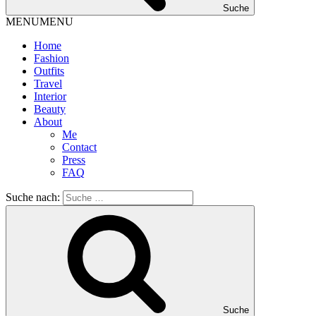
Suche
MENU
MENU
Home
Fashion
Outfits
Travel
Interior
Beauty
About
Me
Contact
Press
FAQ
Suche nach:
Suche