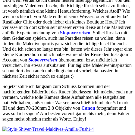
Und wem verdanke ich diesen heißen Inseltipp eigentlich? Von den
unzähligen Malediven Inseln, die Richtige für sich selbst zu finden,
ist vorab nämlich eine kleine Herausforderung. Welches Atoll? Wie
weit möchte ich von Male entfernt sein? Wasser- oder Strandvilla?
Rustikaler Chic oder doch lieber ein kleines Boutique Hotel? Ich
verlasse mich dort schon seit unserer ersten Reise auf die Malediven
auf die Expertenmeinung von
Stopoverreisen
. Solltet ihr also mit
dem Gedanken spielen, auch ins Paradies reisen zu wollen, dann
finden die Maledivenprofis ganz sicher die richtige Insel für euch.
Und da ich schon so lange treu bin, hatten wir dieses Jahr sogar eine
kleine Kooperation und ich habe während der Reise den Instagram-
Account von
Stopoverreisen
übernommen, bzw. möchte ich
versuchen, ihn etwas aufzubauen. Für tägliche Malediveninspiration
schaut dort doch auch unbedingt einmal vorbei, da passiert in
nächster Zeit sicher noch so einiges ;)
So jetzt sollte ich langsam zum Schluss kommen und der
nachfolgenden Bilderflut das Ruder überlassen, ich möchte euch nur
verraten, welche tolle Kamera diese Aufnahmen alle festgehalten
hat. Wir haben, außer unter Wasser, ausschließlich mit der 5d mark
III und dem 70-200mm 2.8 Objektiv von
Canon
fotografiert und
was soll ich sagen? Am besten vorerst gar nichts mehr, denn Bilder
sagen meist ohnehin mehr als Worte. Enjoy!