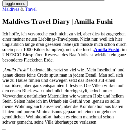
toggle menu
Maldives
&
Travel
Maldives Travel Diary | Amilla Fushi
Ich hoffe, ich verspreche euch nicht zu viel, aber dies ist zugegeben
einer meiner neuen Lieblings-Travelposts. Nicht nur, weil ich hier
unglaublich lange dran gesessen habe (ich musste mich schon durch
so ein paar 1000 Bilder kämpfen), nein, die Insel ‚
Amilla Fushi
‚ im
UNESCO Biosphären Reservat des Baa Atolls ist wirklich ein ganz
besonderes Fleckchen Erde.
‚Amilla Fushi‘
bedeutet übersetzt so viel wie ‚Mein Inselheim‘ und
genau dieses feine Credo spürt man in jedem Detail. Man soll sich
wie zu Hause fühlen und deswegen setzt das Resort auf einen
luxuriösen, aber ganz entspannten Lifestyle.
Die Villen wirken auf
den ersten Blick zwar unheimlich durchgestylt, jedoch unter
Verwendung natürlicher Materialien wie warmen Holz und hellem
Stein. Selten habe ich im Urlaub ein Gefühl von ‚genau so sollte
meine Wohnung auch aussehen‘, aber die Kombination aus klaren
Linien und purem Minimalismus gepaart mit einem ungeheuer
gemütlichen Wohnkomfort, haben es einem manchmal schon
schwer gemacht, seine Villa überhaupt zu verlassen.