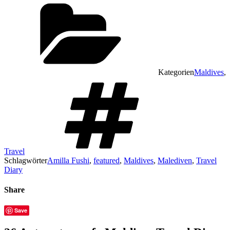
Kategorien
Maldives
,
Travel
Schlagwörter
Amilla Fushi
,
featured
,
Maldives
,
Malediven
,
Travel
Diary
Share
Save