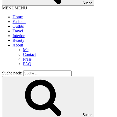
Suche
MENU
MENU
Home
Fashion
Outfits
Travel
Interior
Beauty
About
Me
Contact
Press
FAQ
Suche nach:
Suche