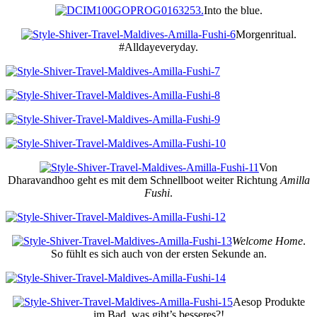
Into the blue.
Morgenritual.
#Alldayeveryday.
Von
Dharavandhoo geht es mit dem Schnellboot weiter Richtung
Amilla
Fushi
.
Welcome Home
.
So fühlt es sich auch von der ersten Sekunde an.
Aesop Produkte
im Bad, was gibt’s besseres?!