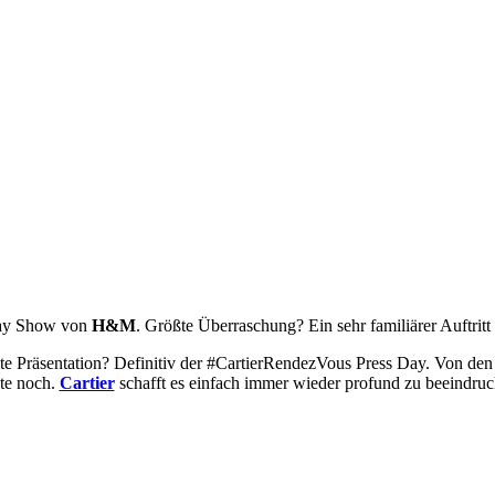
way Show von
H&M
. Größte Überraschung? Ein sehr familiärer Auftrit
te Präsentation? Definitiv der #CartierRendezVous Press Day. Von de
ute noch.
Cartier
schafft es einfach immer wieder profund zu beeindru