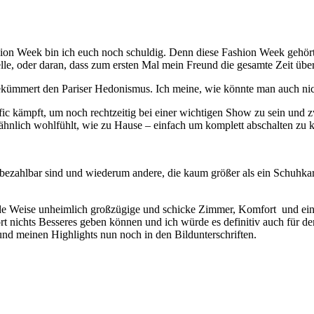
Fashion Week bin ich euch noch schuldig. Denn diese Fashion Week gehört
elle, oder daran, dass zum ersten Mal mein Freund die gesamte Zeit übe
ekümmert den Pariser Hedonismus. Ich meine, wie könnte man auch nich
ic kämpft, um noch rechtzeitig bei einer wichtigen Show zu sein und 
hnlich wohlfühlt, wie zu Hause – einfach um komplett abschalten zu 
unbezahlbar sind und wiederum andere, die kaum größer als ein Schuhka
e Weise unheimlich großzügige und schicke Zimmer, Komfort und eine t
t nichts Besseres geben können und ich würde es definitiv auch für d
und meinen Highlights nun noch in den Bildunterschriften.