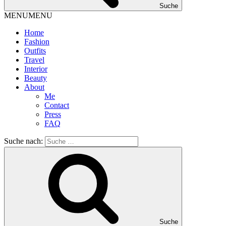
Suche
MENU
MENU
Home
Fashion
Outfits
Travel
Interior
Beauty
About
Me
Contact
Press
FAQ
Suche nach:
Suche