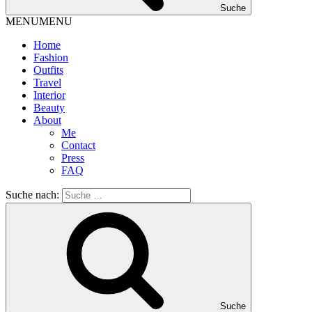
Suche
MENU
MENU
Home
Fashion
Outfits
Travel
Interior
Beauty
About
Me
Contact
Press
FAQ
Suche nach:
Suche