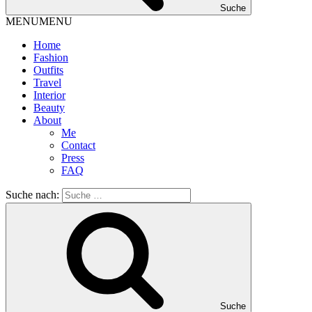
Suche
MENU
MENU
Home
Fashion
Outfits
Travel
Interior
Beauty
About
Me
Contact
Press
FAQ
Suche nach:
Suche