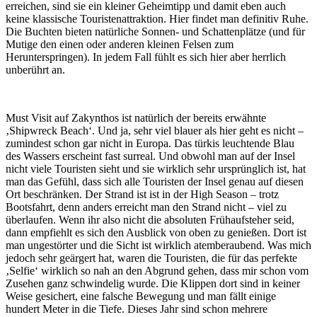
erreichen, sind sie ein kleiner Geheimtipp und damit eben auch
keine klassische Touristenattraktion. Hier findet man definitiv Ruhe.
Die Buchten bieten natürliche Sonnen- und Schattenplätze (und für
Mutige den einen oder anderen kleinen Felsen zum
Herunterspringen). In jedem Fall fühlt es sich hier aber herrlich
unberührt an.
Must Visit auf Zakynthos ist natürlich der bereits erwähnte
‚Shipwreck Beach‘. Und ja, sehr viel blauer als hier geht es nicht –
zumindest schon gar nicht in Europa. Das türkis leuchtende Blau
des Wassers erscheint fast surreal. Und obwohl man auf der Insel
nicht viele Touristen sieht und sie wirklich sehr ursprünglich ist, hat
man das Gefühl, dass sich alle Touristen der Insel genau auf diesen
Ort beschränken. Der Strand ist ist in der High Season – trotz
Bootsfahrt, denn anders erreicht man den Strand nicht – viel zu
überlaufen. Wenn ihr also nicht die absoluten Frühaufsteher seid,
dann empfiehlt es sich den Ausblick von oben zu genießen. Dort ist
man ungestörter und die Sicht ist wirklich atemberaubend. Was mich
jedoch sehr geärgert hat, waren die Touristen, die für das perfekte
‚Selfie‘ wirklich so nah an den Abgrund gehen, dass mir schon vom
Zusehen ganz schwindelig wurde. Die Klippen dort sind in keiner
Weise gesichert, eine falsche Bewegung und man fällt einige
hundert Meter in die Tiefe. Dieses Jahr sind schon mehrere