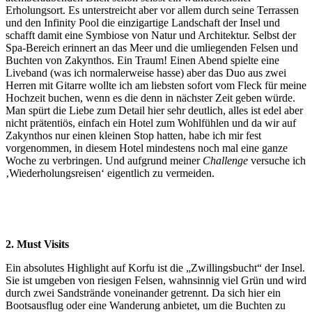
Erholungsort. Es unterstreicht aber vor allem durch seine Terrassen
und den Infinity Pool die einzigartige Landschaft der Insel und
schafft damit eine Symbiose von Natur und Architektur. Selbst der
Spa-Bereich erinnert an das Meer und die umliegenden Felsen und
Buchten von Zakynthos. Ein Traum! Einen Abend spielte eine
Liveband (was ich normalerweise hasse) aber das Duo aus zwei
Herren mit Gitarre wollte ich am liebsten sofort vom Fleck für meine
Hochzeit buchen, wenn es die denn in nächster Zeit geben würde.
Man spürt die Liebe zum Detail hier sehr deutlich, alles ist edel aber
nicht prätentiös, einfach ein Hotel zum Wohlfühlen und da wir auf
Zakynthos nur einen kleinen Stop hatten, habe ich mir fest
vorgenommen, in diesem Hotel mindestens noch mal eine ganze
Woche zu verbringen. Und aufgrund meiner
Challenge
versuche ich
‚Wiederholungsreisen‘ eigentlich zu vermeiden.
2. Must Visits
Ein absolutes Highlight auf Korfu ist die „Zwillingsbucht“ der Insel.
Sie ist umgeben von riesigen Felsen, wahnsinnig viel Grün und wird
durch zwei Sandstrände voneinander getrennt. Da sich hier ein
Bootsausflug oder eine Wanderung anbietet, um die Buchten zu