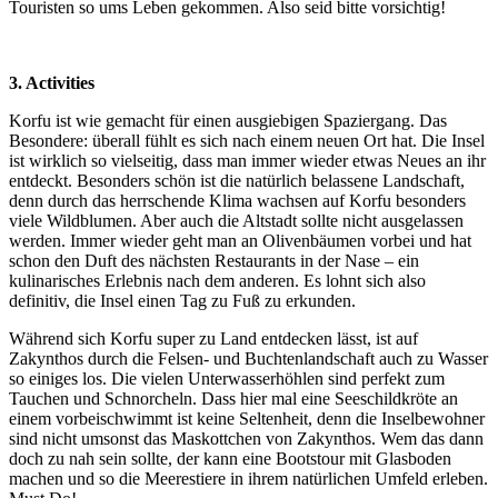
Touristen so ums Leben gekommen. Also seid bitte vorsichtig!
3. Activities
Korfu ist wie gemacht für einen ausgiebigen Spaziergang. Das
Besondere: überall fühlt es sich nach einem neuen Ort hat. Die Insel
ist wirklich so vielseitig, dass man immer wieder etwas Neues an ihr
entdeckt. Besonders schön ist die natürlich belassene Landschaft,
denn durch das herrschende Klima wachsen auf Korfu besonders
viele Wildblumen. Aber auch die Altstadt sollte nicht ausgelassen
werden. Immer wieder geht man an Olivenbäumen vorbei und hat
schon den Duft des nächsten Restaurants in der Nase – ein
kulinarisches Erlebnis nach dem anderen. Es lohnt sich also
definitiv, die Insel einen Tag zu Fuß zu erkunden.
Während sich Korfu super zu Land entdecken lässt, ist auf
Zakynthos durch die Felsen- und Buchtenlandschaft auch zu Wasser
so einiges los. Die vielen Unterwasserhöhlen sind perfekt zum
Tauchen und Schnorcheln. Dass hier mal eine Seeschildkröte an
einem vorbeischwimmt ist keine Seltenheit, denn die Inselbewohner
sind nicht umsonst das Maskottchen von Zakynthos. Wem das dann
doch zu nah sein sollte, der kann eine Bootstour mit Glasboden
machen und so die Meerestiere in ihrem natürlichen Umfeld erleben.