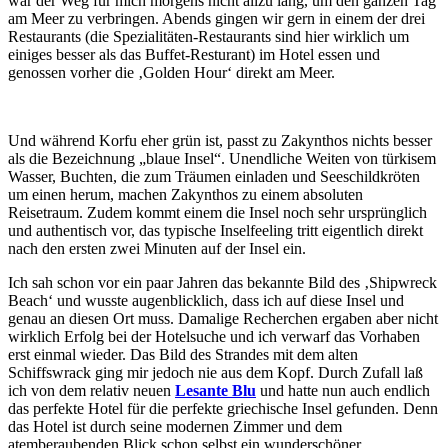
war der Weg für mich morgens nicht allzu lang, um den ganzen Tag
am Meer zu verbringen. Abends gingen wir gern in einem der drei
Restaurants (die Spezialitäten-Restaurants sind hier wirklich um
einiges besser als das Buffet-Resturant) im Hotel essen und
genossen vorher die ‚Golden Hour‘ direkt am Meer.
Und während Korfu eher grün ist, passt zu Zakynthos nichts besser
als die Bezeichnung „blaue Insel“. Unendliche Weiten von türkisem
Wasser, Buchten, die zum Träumen einladen und Seeschildkröten
um einen herum, machen Zakynthos zu einem absoluten
Reisetraum. Zudem kommt einem die Insel noch sehr ursprünglich
und authentisch vor, das typische Inselfeeling tritt eigentlich direkt
nach den ersten zwei Minuten auf der Insel ein.
Ich sah schon vor ein paar Jahren das bekannte Bild des ‚Shipwreck
Beach‘ und wusste augenblicklich, dass ich auf diese Insel und
genau an diesen Ort muss. Damalige Recherchen ergaben aber nicht
wirklich Erfolg bei der Hotelsuche und ich verwarf das Vorhaben
erst einmal wieder. Das Bild des Strandes mit dem alten
Schiffswrack ging mir jedoch nie aus dem Kopf. Durch Zufall laß
ich von dem relativ neuen
Lesante Blu
und hatte nun auch endlich
das perfekte Hotel für die perfekte griechische Insel gefunden. Denn
das Hotel ist durch seine modernen Zimmer und dem
atemberaubenden Blick schon selbst ein wunderschöner