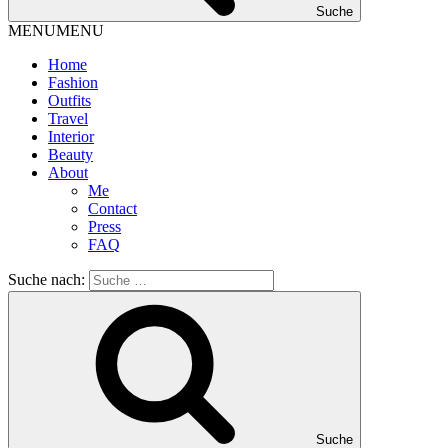
Suche
MENU
MENU
Home
Fashion
Outfits
Travel
Interior
Beauty
About
Me
Contact
Press
FAQ
Suche nach:
Suche