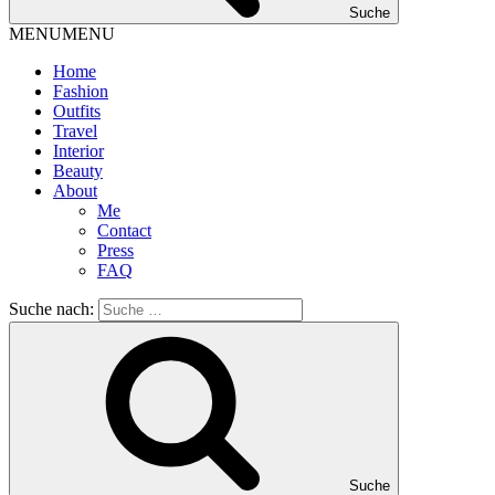
Suche
MENU
MENU
Home
Fashion
Outfits
Travel
Interior
Beauty
About
Me
Contact
Press
FAQ
Suche nach:
Suche