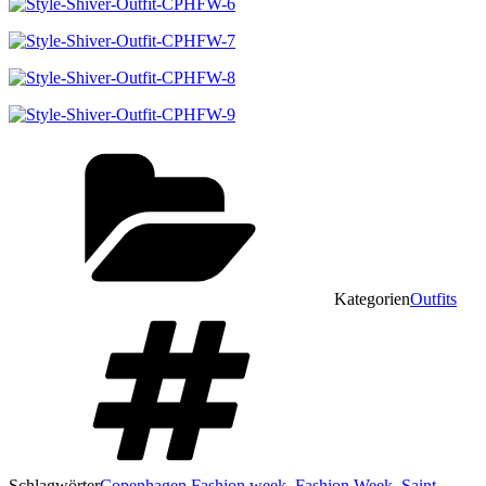
Kategorien
Outfits
Schlagwörter
Copenhagen Fashion week
,
Fashion Week
,
Saint