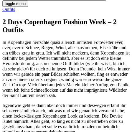
toggle menu
Outfits
2 Days Copenhagen Fashion Week – 2
Outfits
In Kopenhagen herrschte quasi allerschlimmsten Fotowetter ever,
ever, everrr. Schnee, Regen, Wind, alles zusammen, Eiseskälte und
ein trübes grau in grau. Ich will nicht meckern, denn Kopenhagen ist
definitiv bei jedem Wetter traumhaft, aber es ist doch eine kleine
Herausforderung, ansprechende Outfitbilder (wie ihr wisst, bin ich
da sehr picky) für euch zu knipsen. Denn Freunde, kein Witz, immer
wenn wir gerade ein paar Bilder schießen wollten, fing es entweder
an zu schneien oder zu regnen, windig war es sowieso die ganze
Zeit. On top: Mich überkam jedes Mal ein kleiner Anflug von Panik,
wenn ich feine Schneeflocken auf das nicht imprägnierte Wildleder
der Saint Laurent rieseln sah.
Irgendwie geht es dann aber doch immer und deswegen erfahrt ihr
selbstverständlich auch, mit was und wie genau ich versucht habe,
einen locker-lässigen Kopenhagen Look zu kreieren. Die Devise
lautet nämlich: Alles geht, so lang es nicht zu übertrieben oder zu
gestylt ausschaut, dabei sollte es natürlich trotzdem unheimlich
stilvoll und top angesagt daherkommen.