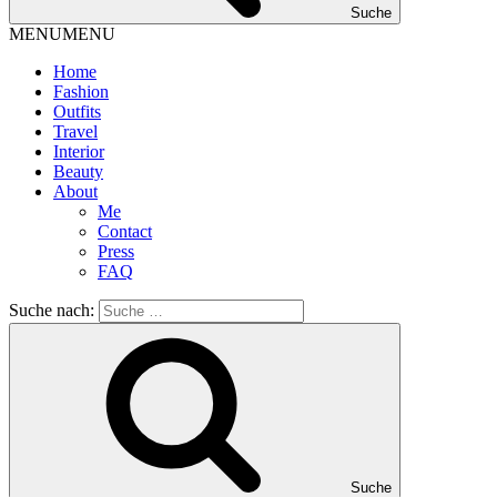
Suche
MENU
MENU
Home
Fashion
Outfits
Travel
Interior
Beauty
About
Me
Contact
Press
FAQ
Suche nach:
Suche