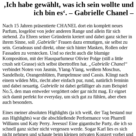
‚Ich habe gewählt, was ich sein wollte und
ich bin es‘. – Gabrielle Chanel –
Nach 15 Jahren präsentierte CHANEL dort ein komplett neues
Parfum, losgelöst von jeder anderen Range und allein für sich
stehend. Zu Ehren seiner Gründerin kreiert und dabei ganz sicher in
ihrem Sinne, soll
‚Gabrielle‘
Frauen dazu ermutigen, sie selbst zu
sein. Geradeaus und direkt, ohne sich hinter Masken, Rollen oder
Fassaden zu verstecken. Und so riecht auch die blumige
Komposition, mit der Hausparfumeur Olivier Polge (still a little
crush seit Grasse) sich selbst übertroffen hat.
„Gabrielle Chanel“
verbindet Noten von Jasmin, Ylang-Ylang, weißem Moschus,
Sandelholz, Orangenblüten, Pampelmuse und Cassis. Klingt nach
einem wilden Mix, riecht aber einfach pur, rund, natürlich feminin
und dabei neuartig.
Gabrielle
ist dabei gefälliger als zum Beispiel
No.5, den man entweder vergöttert oder gar nicht mag. Er eignet
sich damit perfekt for everyday, um sich gut zu fühlen, aber eben
auch besonders.
Eines meiner absoluten Highlights (ja ich weiß, der Tag bestand nur
aus Highlights) war die abschließende Performance von Pharrell
Williams und Katy Perry. Jeeesus! Eine gigantische Party, die ich so
schnell ganz sicher nicht vergessen werde. Sogar Karl lies es sich
nicht nehmen und schaute beim kleinen privaten Konzert vorbei und