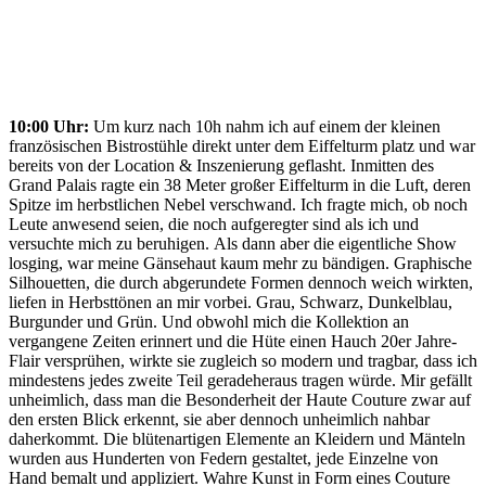
10:00 Uhr:
Um kurz nach 10h nahm ich auf einem der kleinen
französischen Bistrostühle direkt unter dem Eiffelturm platz und war
bereits von der Location & Inszenierung geflasht. Inmitten des
Grand Palais ragte ein 38 Meter großer Eiffelturm in die Luft, deren
Spitze im herbstlichen Nebel verschwand. Ich fragte mich, ob noch
Leute anwesend seien, die noch aufgeregter sind als ich und
versuchte mich zu beruhigen. Als dann aber die eigentliche Show
losging, war meine Gänsehaut kaum mehr zu bändigen. Graphische
Silhouetten, die durch abgerundete Formen dennoch weich wirkten,
liefen in Herbsttönen an mir vorbei. Grau, Schwarz, Dunkelblau,
Burgunder und Grün. Und obwohl mich die Kollektion an
vergangene Zeiten erinnert und die Hüte einen Hauch 20er Jahre-
Flair versprühen, wirkte sie zugleich so modern und tragbar, dass ich
mindestens jedes zweite Teil geradeheraus tragen würde. Mir gefällt
unheimlich, dass man die Besonderheit der Haute Couture zwar auf
den ersten Blick erkennt, sie aber dennoch unheimlich nahbar
daherkommt. Die blütenartigen Elemente an Kleidern und Mänteln
wurden aus Hunderten von Federn gestaltet, jede Einzelne von
Hand bemalt und appliziert. Wahre Kunst in Form eines Couture