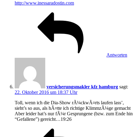
http://www.inessaradostin.com
Antworten
versicherungsmakler kfz hamburg
sagt:
22. Oktober 2016 um 18:37 Uhr
Toll, wenn ich die Dia-Show rÃ¼ckwÃ¤rts laufen lass’,
sieht’s so aus, als hÃ¤tte ich richtige KlimmzÃ¼ge gemacht
Aber leider hat’s nur fÃ¼r Gesprungene (bzw. zum Ende hin
“Gefallene”) gereicht…19:26