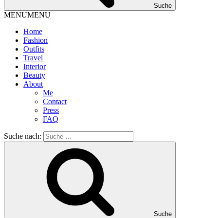
Suche
MENU
MENU
Home
Fashion
Outfits
Travel
Interior
Beauty
About
Me
Contact
Press
FAQ
Suche nach:
Suche