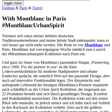
toggle menu
Fashion
&
Paris
&
Travel
With Montblanc in Paris
#MontblancUrbanSpirit
Vereinen sich eines meiner liebsten deutschen
Traditionsunternehmen und meine liebste Stadt miteinander, kann es
viel besser gar nicht mehr werden. Die Rede ist von
Montblanc
und
Paris. Montblanc lud vorvergangene Woche nämlich zum Launch
der #Montblancurbanspirit Kollektion nach Paris ein.
Und ganz im Sinne von Montblancs passendem Slogan
‚Pioneering
since 1906. For the pioneer in you‘
ist die feine
Lederwarenkollektion für moderne Stadtpioniere und urbane
Entdecker gedacht, die natürlich Wert auf das passende Design, aber
auch auf innovative Funktionalität legen. Der dynamische und
aufregende Lebensstil der heutigen (Montblanc)-Pioniere inspirierte
auch schließlich zu der
Urban Spirit Kollektion
, die insgesamt aus
22 Produkten besteht und sich durch geradliniges Design, Komfort
und Praktikabilität auszeichnet. Die Kollektion wirkt auf den ersten
Blick sehr maskulin, ist jedoch unisex und ich habe mich auf Anhieb
in den Rucksack der Kollektion verliebt. Aber auch die größere
Ledertasche, die man wunderbar als Weekender nutzen kann, ist für