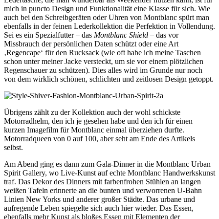
mich in puncto Design und Funktionalität eine Klasse für sich. Wie
auch bei den Schreibgeräten oder Uhren von Montblanc spürt man
ebenfalls in der feinen Lederkollektion die Perfektion in Vollendung.
Sei es ein Spezialfutter – das
Montblanc Shield
– das vor
Missbrauch der persönlichen Daten schützt oder eine Art
‚Regencape‘ für den Rucksack (wie oft habe ich meine Taschen
schon unter meiner Jacke versteckt, um sie vor einem plötzlichen
Regenschauer zu schützen). Dies alles wird im Grunde nur noch
von dem wirklich schönen, schlichten und zeitlosen Design getoppt.
Übrigens zählt zu der Kollektion auch der wohl schickste
Motorradhelm, den ich je gesehen habe und den ich für einen
kurzen Imagefilm für Montblanc einmal überziehen durfte.
Motorradqueen von 0 auf 100, aber seht am Ende des Artikels
selbst.
Am Abend ging es dann zum Gala-Dinner in die Montblanc Urban
Spirit Gallery, wo Live-Kunst auf echte Montblanc Handwerkskunst
traf. Das Dekor des Dinners mit farbenfrohen Stühlen an langen
weißen Tafeln erinnerte an die bunten und verworrenen U-Bahn
Linien New Yorks und anderer großer Städte. Das urbane und
aufregende Leben spiegelte sich auch hier wieder. Das Essen,
ebenfalls mehr Kunst als bloßes Essen mit Elementen der