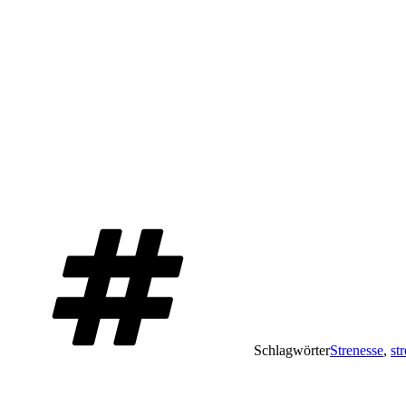
Schlagwörter
Strenesse
,
st