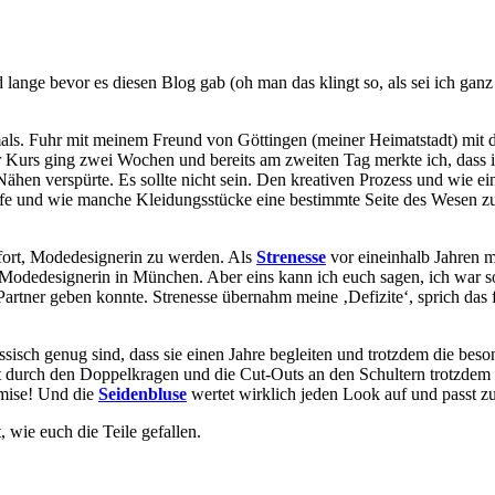
ange bevor es diesen Blog gab (oh man das klingt so, als sei ich ganz s
. Fuhr mit meinem Freund von Göttingen (meiner Heimatstadt) mit dem
urs ging zwei Wochen und bereits am zweiten Tag merkte ich, dass ich 
hen verspürte. Es sollte nicht sein. Den kreativen Prozess und wie ein
offe und wie manche Kleidungsstücke eine bestimmte Seite des Wesen zu
ofort, Modedesignerin zu werden. Als
Strenesse
vor eineinhalb Jahren mi
e Modedesignerin in München. Aber eins kann ich euch sagen, ich war 
en Partner geben konnte. Strenesse übernahm meine ‚Defizite‘, sprich d
assisch genug sind, dass sie einen Jahre begleiten und trotzdem die be
 hat durch den Doppelkragen und die Cut-Outs an den Schultern trotzdem
omise! Und die
Seidenbluse
wertet wirklich jeden Look auf und passt zu
 wie euch die Teile gefallen.