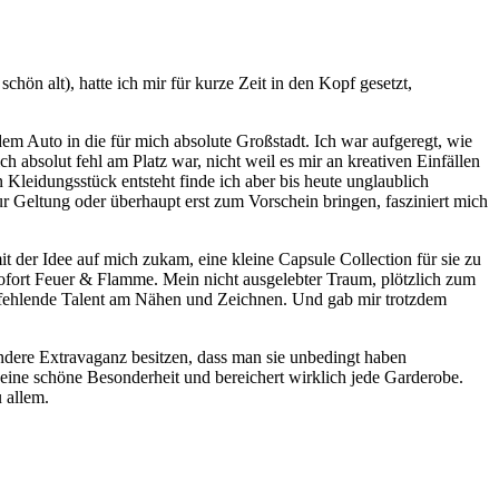
chön alt), hatte ich mir für kurze Zeit in den Kopf gesetzt,
 Auto in die für mich absolute Großstadt. Ich war aufgeregt, wie
absolut fehl am Platz war, nicht weil es mir an kreativen Einfällen
 Kleidungsstück entsteht finde ich aber bis heute unglaublich
r Geltung oder überhaupt erst zum Vorschein bringen, fasziniert mich
t der Idee auf mich zukam, eine kleine Capsule Collection für sie zu
sofort Feuer & Flamme. Mein nicht ausgelebter Traum, plötzlich zum
as fehlende Talent am Nähen und Zeichnen. Und gab mir trotzdem
sondere Extravaganz besitzen, dass man sie unbedingt haben
 eine schöne Besonderheit und bereichert wirklich jede Garderobe.
 allem.