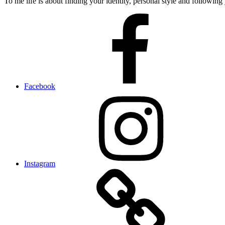
To me life is about finding your identity, personal style and following 
Facebook
Instagram