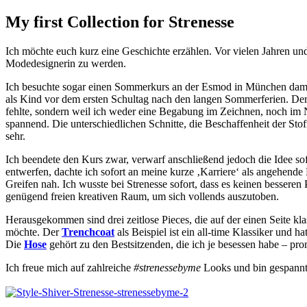
My first Collection for Strenesse
Ich möchte euch kurz eine Geschichte erzählen. Vor vielen Jahren und l
Modedesignerin zu werden.
Ich besuchte sogar einen Sommerkurs an der Esmod in München damals
als Kind vor dem ersten Schultag nach den langen Sommerferien. Der K
fehlte, sondern weil ich weder eine Begabung im Zeichnen, noch im Nä
spannend. Die unterschiedlichen Schnitte, die Beschaffenheit der St
sehr.
Ich beendete den Kurs zwar, verwarf anschließend jedoch die Idee s
entwerfen, dachte ich sofort an meine kurze ‚Karriere‘ als angehend
Greifen nah. Ich wusste bei Strenesse sofort, dass es keinen besser
genügend freien kreativen Raum, um sich vollends auszutoben.
Herausgekommen sind drei zeitlose Pieces, die auf der einen Seite kl
möchte. Der
Trenchcoat
als Beispiel ist ein all-time Klassiker und
Die
Hose
gehört zu den Bestsitzenden, die ich je besessen habe – pr
Ich freue mich auf zahlreiche
#strenessebyme
Looks und bin gespannt,