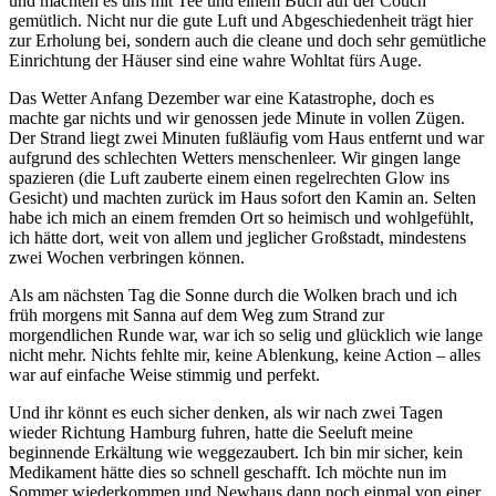
und machten es uns mit Tee und einem Buch auf der Couch
gemütlich. Nicht nur die gute Luft und Abgeschiedenheit trägt hier
zur Erholung bei, sondern auch die cleane und doch sehr gemütliche
Einrichtung der Häuser sind eine wahre Wohltat fürs Auge.
Das Wetter Anfang Dezember war eine Katastrophe, doch es
machte gar nichts und wir genossen jede Minute in vollen Zügen.
Der Strand liegt zwei Minuten fußläufig vom Haus entfernt und war
aufgrund des schlechten Wetters menschenleer. Wir gingen lange
spazieren (die Luft zauberte einem einen regelrechten Glow ins
Gesicht) und machten zurück im Haus sofort den Kamin an. Selten
habe ich mich an einem fremden Ort so heimisch und wohlgefühlt,
ich hätte dort, weit von allem und jeglicher Großstadt, mindestens
zwei Wochen verbringen können.
Als am nächsten Tag die Sonne durch die Wolken brach und ich
früh morgens mit Sanna auf dem Weg zum Strand zur
morgendlichen Runde war, war ich so selig und glücklich wie lange
nicht mehr. Nichts fehlte mir, keine Ablenkung, keine Action – alles
war auf einfache Weise stimmig und perfekt.
Und ihr könnt es euch sicher denken, als wir nach zwei Tagen
wieder Richtung Hamburg fuhren, hatte die Seeluft meine
beginnende Erkältung wie weggezaubert. Ich bin mir sicher, kein
Medikament hätte dies so schnell geschafft. Ich möchte nun im
Sommer wiederkommen und Newhaus dann noch einmal von einer