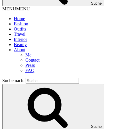
Suche
MENU
MENU
Home
Fashion
Outfits
Travel
Interior
Beauty
About
Me
Contact
Press
FAQ
Suche nach:
Suche