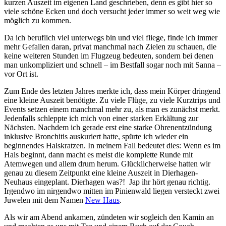
kurzen Auszeit im eigenen Land geschrieben, denn es gibt hier so
viele schöne Ecken und doch versucht jeder immer so weit weg wie
möglich zu kommen.
Da ich beruflich viel unterwegs bin und viel fliege, finde ich immer
mehr Gefallen daran, privat manchmal nach Zielen zu schauen, die
keine weiteren Stunden im Flugzeug bedeuten, sondern bei denen
man unkompliziert und schnell – im Bestfall sogar noch mit Sanna –
vor Ort ist.
Zum Ende des letzten Jahres merkte ich, dass mein Körper dringend
eine kleine Auszeit benötigte. Zu viele Flüge, zu viele Kurztrips und
Events setzen einem manchmal mehr zu, als man es zunächst merkt.
Jedenfalls schleppte ich mich von einer starken Erkältung zur
Nächsten. Nachdem ich gerade erst eine starke Ohrenentzündung
inklusive Bronchitis auskuriert hatte, spürte ich wieder ein
beginnendes Halskratzen. In meinem Fall bedeutet dies: Wenn es im
Hals beginnt, dann macht es meist die komplette Runde mit
Atemwegen und allem drum herum. Glücklicherweise hatten wir
genau zu diesem Zeitpunkt eine kleine Auszeit in Dierhagen-
Neuhaus eingeplant. Dierhagen was?! Jap ihr hört genau richtig.
Irgendwo im nirgendwo mitten im Pinienwald liegen versteckt zwei
Juwelen mit dem Namen
New Haus
.
Als wir am Abend ankamen, zündeten wir sogleich den Kamin an