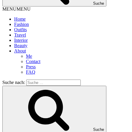
Suche
MENU
MENU
Home
Fashion
Outfits
Travel
Interior
Beauty
About
Me
Contact
Press
FAQ
Suche nach:
Suche