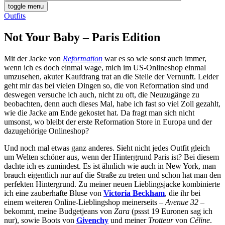
toggle menu
Outfits
Not Your Baby – Paris Edition
Mit der Jacke von
Reformation
war es so wie sonst auch immer,
wenn ich es doch einmal wage, mich im US-Onlineshop einmal
umzusehen, akuter Kaufdrang trat an die Stelle der Vernunft. Leider
geht mir das bei vielen Dingen so, die von Reformation sind und
deswegen versuche ich auch, nicht zu oft, die Neuzugänge zu
beobachten, denn auch dieses Mal, habe ich fast so viel Zoll gezahlt,
wie die Jacke am Ende gekostet hat. Da fragt man sich nicht
umsonst, wo bleibt der erste Reformation Store in Europa und der
dazugehörige Onlineshop?
Und noch mal etwas ganz anderes. Sieht nicht jedes Outfit gleich
um Welten schöner aus, wenn der Hintergrund Paris ist? Bei diesem
dachte ich es zumindest. Es ist ähnlich wie auch in New York, man
brauch eigentlich nur auf die Straße zu treten und schon hat man den
perfekten Hintergrund. Zu meiner neuen Lieblingsjacke kombinierte
ich eine zauberhafte Bluse von
Victoria Beckham
, die ihr bei
einem weiteren Online-Lieblingshop meinerseits –
Avenue 32
–
bekommt, meine Budgetjeans von
Zara
(pssst 19 Euronen sag ich
nur), sowie Boots von
Givenchy
und meiner
Trotteur
von
Céline
.