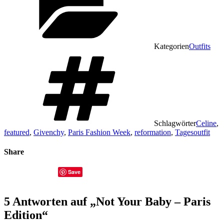
Kategorien
Outfits
Schlagwörter
Celine
,
featured
,
Givenchy
,
Paris Fashion Week
,
reformation
,
Tagesoutfit
Share
Save
5 Antworten auf „Not Your Baby – Paris
Edition“