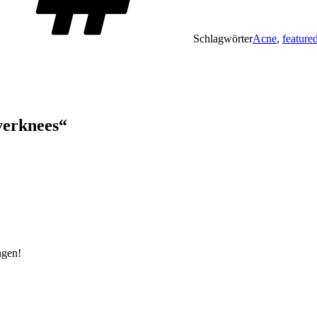
Schlagwörter
Acne
,
feature
verknees“
ngen!