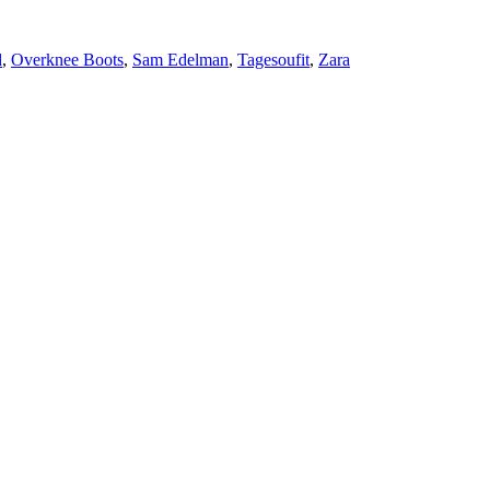
d
,
Overknee Boots
,
Sam Edelman
,
Tagesoufit
,
Zara