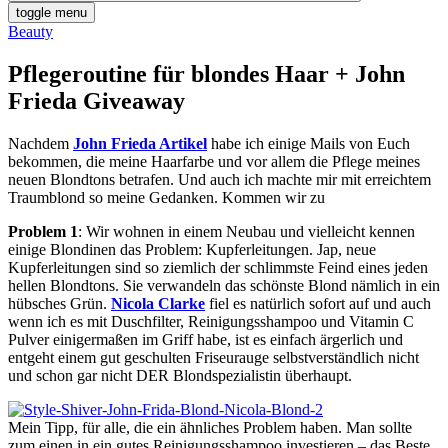
toggle menu
Beauty
Pflegeroutine für blondes Haar + John
Frieda Giveaway
Nachdem
John Frieda Artikel
habe ich einige Mails von Euch
bekommen, die meine Haarfarbe und vor allem die Pflege meines
neuen Blondtons betrafen. Und auch ich machte mir mit erreichtem
Traumblond so meine Gedanken. Kommen wir zu
Problem 1
: Wir wohnen in einem Neubau und vielleicht kennen
einige Blondinen das Problem: Kupferleitungen. Jap, neue
Kupferleitungen sind so ziemlich der schlimmste Feind eines jeden
hellen Blondtons. Sie verwandeln das schönste Blond nämlich in ein
hübsches Grün.
Nicola Clarke
fiel es natürlich sofort auf und auch
wenn ich es mit Duschfilter, Reinigungsshampoo und Vitamin C
Pulver einigermaßen im Griff habe, ist es einfach ärgerlich und
entgeht einem gut geschulten Friseurauge selbstverständlich nicht
und schon gar nicht DER Blondspezialistin überhaupt.
Mein Tipp, für alle, die ein ähnliches Problem haben. Man sollte
zum einen in ein gutes Reinigungsshampoo investieren – das Beste