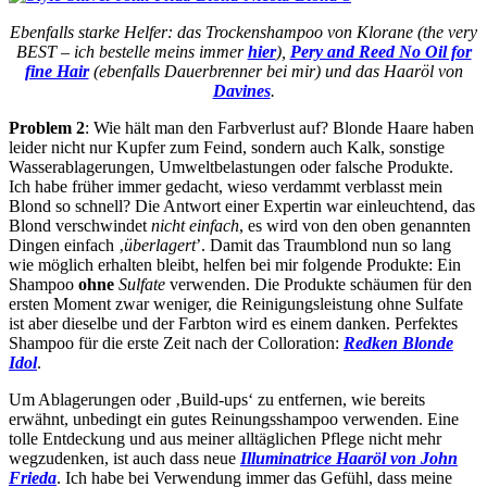
Ebenfalls starke Helfer: das Trockenshampoo von Klorane (the very
BEST – ich bestelle meins immer
hier
),
Pery and Reed No Oil for
fine Hair
(ebenfalls Dauerbrenner bei mir) und das Haaröl von
Davines
.
Problem 2
: Wie hält man den Farbverlust auf? Blonde Haare haben
leider nicht nur Kupfer zum Feind, sondern auch Kalk, sonstige
Wasserablagerungen, Umweltbelastungen oder falsche Produkte.
Ich habe früher immer gedacht, wieso verdammt verblasst mein
Blond so schnell? Die Antwort einer Expertin war einleuchtend, das
Blond verschwindet
nicht einfach
, es wird von den oben genannten
Dingen einfach ‚
überlagert
’. Damit das Traumblond nun so lang
wie möglich erhalten bleibt, helfen bei mir folgende Produkte: Ein
Shampoo
ohne
Sulfate
verwenden. Die Produkte schäumen für den
ersten Moment zwar weniger, die Reinigungsleistung ohne Sulfate
ist aber dieselbe und der Farbton wird es einem danken. Perfektes
Shampoo für die erste Zeit nach der Colloration:
Redken Blonde
Idol
.
Um Ablagerungen oder ‚Build-ups‘ zu entfernen, wie bereits
erwähnt, unbedingt ein gutes Reinungsshampoo verwenden. Eine
tolle Entdeckung und aus meiner alltäglichen Pflege nicht mehr
wegzudenken, ist auch dass neue
Illuminatrice Haaröl von John
Frieda
. Ich habe bei Verwendung immer das Gefühl, dass meine