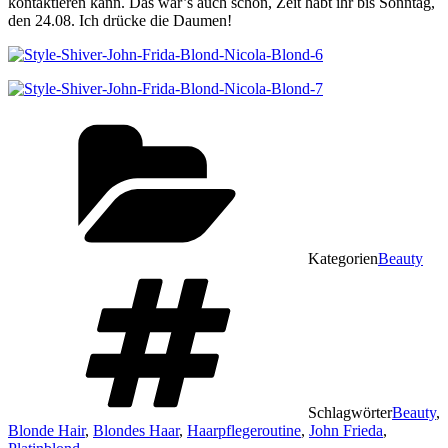
kontaktieren kann. Das war’s auch schon, Zeit habt ihr bis Sonntag,
den 24.08. Ich drücke die Daumen!
Kategorien
Beauty
Schlagwörter
Beauty
,
Blonde Hair
,
Blondes Haar
,
Haarpflegeroutine
,
John Frieda
,