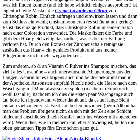
was ich finden konnte (und ich habe wirklich einiges ausprobiert) ist
eigentlich eine Maske, die
Creme Lavante au Citron
von
Christophe Robin. Einfach auftragen und einwirken lassen und dann
zum Schluss ein wenig einshampoonieren (es schäumt nur gering).
Es ist das einzige Produkt, dass Christophe Robin in seinem Salon
nach einer Coloration verwendet. Die Maske fixiert die Farbe und
gibt dem Haar gleichzeitig das zurück, was es bei der Färbung
verloren hat. Durch den Extrakt der Zitronenschale reinigt sie
zusätzlich das Haar – ein geniales Produkt und aus meiner
Pflegeroutine nicht mehr wegzudenken.
Zum anderen, ab & an Vitamin C Pulver ins Shampoo mischen, das
zieht alles Unschöne – auch unerwünschte Ablagerungen aus den
Längen, Aspirin tut es übrigens auch und beides bekommt man in
der Apotheke. Ansonsten empfahl Nicole noch, die Haare nach dem
Waschgang mit Mineralwasser zu spülen (machen in Frankreich
wohl fast alle), nachdem ich dies die ersten paar Waschgänge auch
tat, hörte ich irgendwann wieder damit auf, da es auf lange Sicht
einfach viel zu teuer ist. Fazit: am besten umziehen (beim Altbau hat
man das Problem übrigens nicht, da sich mit der Zeit eine Schicht
bildet und anschließend kein Kupfer mehr ins Wasser mit abgegeben
wird). Wenn dies, wie in meinem Fall eher schwierig ist, helfen die
oben genannten Tipps fürs Erste schon ganz gut.