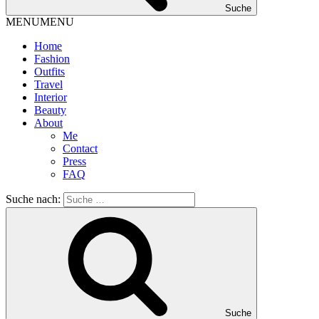
Suche
MENU
MENU
Home
Fashion
Outfits
Travel
Interior
Beauty
About
Me
Contact
Press
FAQ
Suche nach:
Suche