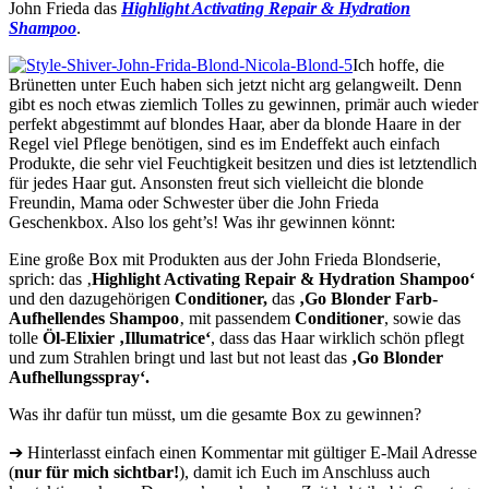
John Frieda das
Highlight Activating Repair & Hydration
Shampoo
.
Ich hoffe, die
Brünetten unter Euch haben sich jetzt nicht arg gelangweilt. Denn
gibt es noch etwas ziemlich Tolles zu gewinnen, primär auch wieder
perfekt abgestimmt auf blondes Haar, aber da blonde Haare in der
Regel viel Pflege benötigen, sind es im Endeffekt auch einfach
Produkte, die sehr viel Feuchtigkeit besitzen und dies ist letztendlich
für jedes Haar gut. Ansonsten freut sich vielleicht die blonde
Freundin, Mama oder Schwester über die John Frieda
Geschenkbox. Also los geht’s! Was ihr gewinnen könnt:
Eine große Box mit Produkten aus der John Frieda Blondserie,
sprich: das ‚
Highlight Activating Repair & Hydration Shampoo‘
und den dazugehörigen
Conditioner,
das
‚Go Blonder Farb-
Aufhellendes Shampoo
‚ mit passendem
Conditioner
, sowie das
tolle
Öl-Elixier ‚Illumatrice‘
, dass das Haar wirklich schön pflegt
und zum Strahlen bringt und last but not least das
‚Go Blonder
Aufhellungsspray‘.
Was ihr dafür tun müsst, um die gesamte Box zu gewinnen?
➔ Hinterlasst einfach einen Kommentar mit gültiger E-Mail Adresse
(
nur für mich sichtbar!
), damit ich Euch im Anschluss auch