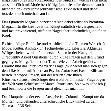
anspruchsvolles und vorausdenkendes Magazin, welches sich nicht
ausschließlich mit Mode beschäftigt (aber sie sollte dennoch auch
nicht fehlen), exzellente journalistische Texte liefert und dabei
trotzdem auch unterhaltsam ist.
Das Quarterly Magazin bezeichnet sich dabei selbst als Premium-
Magazin für die kreative Elite. Klingt natürlich vielversprechend
und fast provozierend, trifft den Nagel aber unheimlich gut auf den
Kopf.
Es bietet kluge Einblicke und Ausblicke in die Themen Wirtschaft,
Mode, Kultur, Architektur, Technologie und Lifestyle. Aktuelles
Weltgeschehen wird auf den ersten Seiten in der Kategorie:
‚Frequently Asked Questions’ durch kluge Fragen auf den Grund
gegangen. Mir gefiel hier der Text: ‚Wie viel Arbeit gehört zum
Urlaub‘ und das Interview zu der Frage ‚Wie wehrt man sich gegen
den Like-Mob‘ mit American Psycho Autor Bret Easton Ellis am
besten. Apropos Fragen, auf der letzten Seite füllen
Künstler/Schauspieler/Sänger den wohl berühmtesten Fragebogen
der Welt vom Schriftsteller Marcel Proust aus. So etwas liebe ich ja
und beantworte die Fragen meist gleich für mich mit.
Das Hauptthema der ersten Ausgabe ist ‚Zukunft – Kampf um das
Morgen‘ und behandelt unterschiedliche Blickwinkel zu dem
Thema auf 36 Seiten.