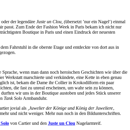
oder der legendäre
Juste un Clou, (
übersetzt ’nur ein Nagel‘) einmal
mir passt. Zum Ende der Fashion Week in Paris bekam ich nicht nur
trächtigsten Boutique in Paris und einen Eindruck der neuesten
em Fahrstuhl in die oberste Etage und entdeckte von dort aus in
ngezogen.
die Sprache, wenn man dann noch heroischen Geschichten wie über die
ier Werkstatt marschierte und verkündete, eine Kette in eben genau
lich ist, bekam die Dame ihr Collier in Krokodilform ein paar
chten, die fast zu unreal erscheinen, um wahr sein zu können,
durften wir uns in der Boutique austoben und jedes Stück unserer
en
Tank Solo
Armbanduhr.
artier
jovial
als
‚
Juwelier
der Könige und
König der
Juweliere
‚
 mehr und nicht weniger. Mehr nun noch in den Bildunterschriften.
 Solo
von Cartier und den
Juste un Clou
Nagelarmreif.