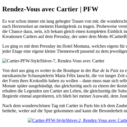
Rendez-Vous avec Cartier | PFW
Es war schon immer ein lang gehegter Traum von mir, die wunders
nach Herzenslust an meinem Handgelenk zu tragen. Probeweise versteh
die Chance dazu, nein, ich bekam gleich einen kompletten Einblick in
Kreationen Cartiers auf dem Pressday, der unter dem Motto #Cartier
Los ging es mit dem Pressday im Hotel Montana, welches eigens für d
jeder Etage eine eigene kleine Themenwelt passend zu dem jeweilige
Von dort aus ging es weiter in die Boutique in der
Rue de la Paix
zu e
mexikanische Schauspielerin Maria Félix lauscht, die vor langer Zeit
der Form ihres Krokodils haben zu wollen – dann muss man sich selbst
Monate später ausgehändigt, das gleichzeitig auch zu einem der ikoni
erhalten die Legenden um Cartier am Leben, die gleichzeitig die Sub
Begierde einmal anprobieren, ich blieb bei meiner Auswahl, dem
Just
Nach dem wunderschönen Tag mit Cartier in Paris bin ich dem Zaub
betitelte, weiter auf die Spur gekommen und kann die Besonderheit n