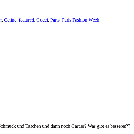
r
,
Celine
,
featured
,
Gucci
,
Paris
,
Paris Fashion Week
, Schmuck und Taschen und dann noch Cartier? Was gibt es besseres??