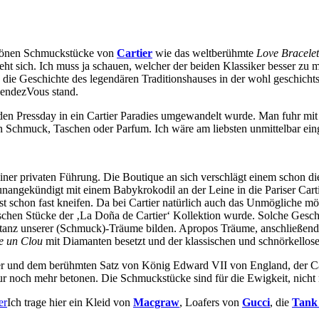
chönen Schmuckstücke von
Cartier
wie das weltberühmte
Love Bracelet
t sich. Ich muss ja schauen, welcher der beiden Klassiker besser zu 
 die Geschichte des legendären Traditionshauses in der wohl geschichts
RendezVous stand.
en Pressday in ein Cartier Paradies umgewandelt wurde. Man fuhr mit d
n Schmuck, Taschen oder Parfum. Ich wäre am liebsten unmittelbar ei
iner privaten Führung. Die Boutique an sich verschlägt einem schon 
 unangekündigt mit einem Babykrokodil an der Leine in die Pariser Cart
 schon fast kneifen. Da bei Cartier natürlich auch das Unmögliche mög
schen Stücke der ‚
La Doña de Cartier‘ Kollektion wurde. Solche Geschi
stanz unserer (Schmuck)-Träume bilden. Apropos Träume, anschließend 
e un Clou
mit Diamanten besetzt und der klassischen und schnörkellos
er und dem berühmten Satz von
König Edward VII
von
England, der
C
ur noch mehr betonen. Die Schmuckstücke sind für die Ewigkeit, nicht
Ich trage hier ein Kleid von
Macgraw
, Loafers von
Gucci
, die
Tank