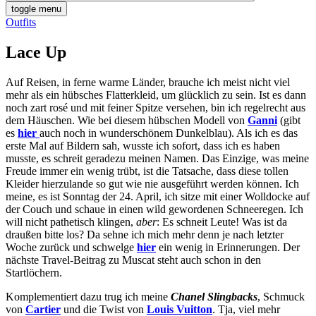
toggle menu
Outfits
Lace Up
Auf Reisen, in ferne warme Länder, brauche ich meist nicht viel
mehr als ein hübsches Flatterkleid, um glücklich zu sein. Ist es dann
noch zart rosé und mit feiner Spitze versehen, bin ich regelrecht aus
dem Häuschen. Wie bei diesem hübschen Modell von
Ganni
(gibt
es
hier
auch noch in wunderschönem Dunkelblau). Als ich es das
erste Mal auf Bildern sah, wusste ich sofort, dass ich es haben
musste, es schreit geradezu meinen Namen.
Das Einzige, was meine
Freude immer ein wenig trübt, ist die Tatsache, dass diese tollen
Kleider hierzulande so gut wie nie ausgeführt werden können. Ich
meine, es ist Sonntag der 24. April, ich sitze mit einer Wolldocke auf
der Couch und schaue in einen wild gewordenen Schneeregen. Ich
will nicht pathetisch klingen,
aber
: Es schneit Leute! Was ist da
draußen bitte los? Da sehne ich mich mehr denn je nach letzter
Woche zurück und schwelge
hier
ein wenig in Erinnerungen. Der
nächste Travel-Beitrag zu Muscat steht auch schon in den
Startlöchern.
Komplementiert dazu trug ich meine
Chanel Slingbacks
, Schmuck
von
Cartier
und die Twist von
Louis Vuitton
. Tja, viel mehr