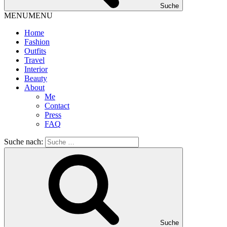
Suche
MENU
MENU
Home
Fashion
Outfits
Travel
Interior
Beauty
About
Me
Contact
Press
FAQ
Suche nach:
Suche