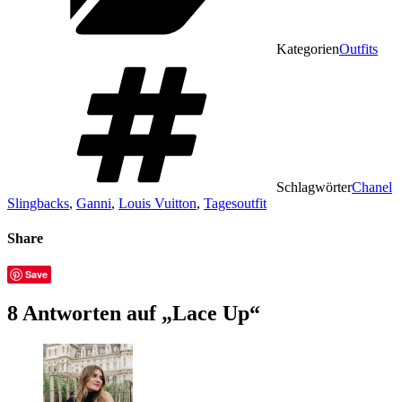
Kategorien
Outfits
Schlagwörter
Chanel
Slingbacks
,
Ganni
,
Louis Vuitton
,
Tagesoutfit
Share
Save
8 Antworten auf „Lace Up“