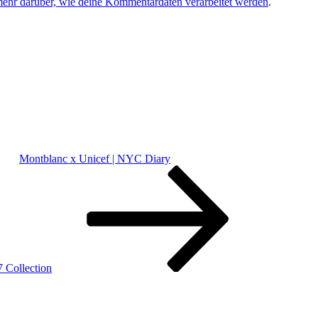
mehr darüber, wie deine Kommentardaten verarbeitet werden
.
Montblanc x Unicef | NYC Diary
 Collection