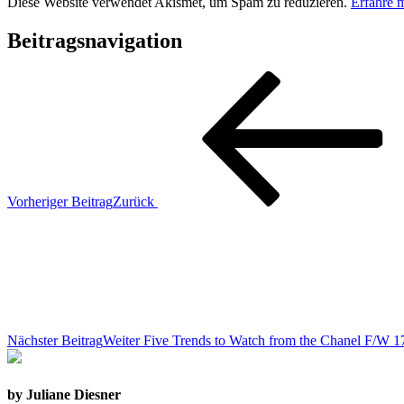
Diese Website verwendet Akismet, um Spam zu reduzieren.
Erfahre 
Beitragsnavigation
Vorheriger Beitrag
Zurück
Nächster Beitrag
Weiter
Five Trends to Watch from the Chanel F/W 17
by Juliane Diesner