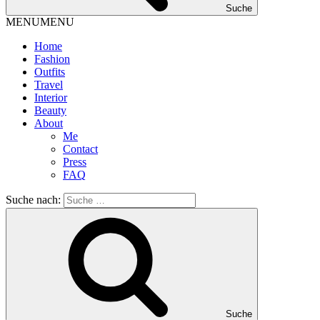
Suche
MENU
MENU
Home
Fashion
Outfits
Travel
Interior
Beauty
About
Me
Contact
Press
FAQ
Suche nach:
Suche