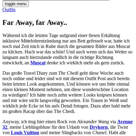
toggle menu
Outfits
Far Away, far Away..
Während ich die letzten Tage aufgrund einer fiesen Erkältung
inklusive Mittelohrentzündung nur ans Bett gefesselt war, hatte ich
noch mal Zeit mich in Ruhe durch die gesamten Bilder aus Muscat
zu klicken. Hach war das schön! Und auch wenn sich das Wetter so
langsam auch hierzulande endlich in die richtige Richtung
entwickelt, an
Muscat
denke ich wirklich mehr als gern zurück.
Das große Travel Diary zum
The Chedi
geht diese Woche auch
noch online und leider sind wir mit diesem Outfit Post auch bereits
beim letzten Look angekommen. Und können wir uns bitte einmal
einen kleinen Moment nehmen, um diese wunderschöne Location
zu würdigen? Ich hätte noch zehn weitere Looks knipsen können
und mir wäre nicht langweilig geworden. Ein Traum in Weiß und
wirklich jede Ecke ist bis aufs Detail fotogen. Dazu aber bald mehr
im großen Racap über das The Chedi.
Anyway, ich trug hier einen Rock von
Alexander Wang
via
Avenue
32
, meine Lieblingsbluse für den Urlaub von
Drykorn
, die Twist
von
Louis Vuitton
und meine Slingbacks von
Chanel
. Habt alle