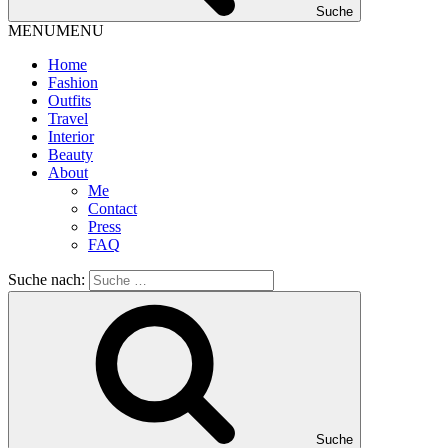
Suche
MENU
MENU
Home
Fashion
Outfits
Travel
Interior
Beauty
About
Me
Contact
Press
FAQ
Suche nach:
Suche