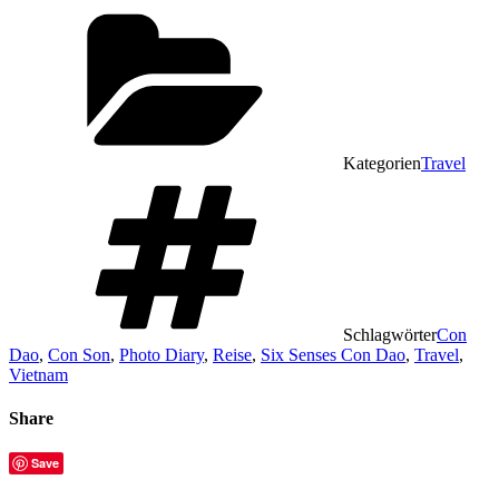
Kategorien
Travel
Schlagwörter
Con
Dao
,
Con Son
,
Photo Diary
,
Reise
,
Six Senses Con Dao
,
Travel
,
Vietnam
Share
Save