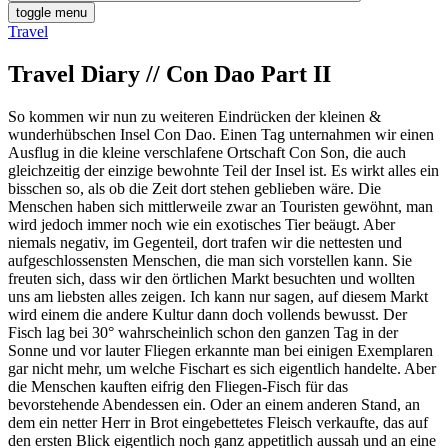
toggle menu
Travel
Travel Diary // Con Dao Part II
So kommen wir nun zu weiteren Eindrücken der kleinen &
wunderhübschen Insel Con Dao. Einen Tag unternahmen wir einen
Ausflug in die kleine verschlafene Ortschaft Con Son, die auch
gleichzeitig der einzige bewohnte Teil der Insel ist. Es wirkt alles ein
bisschen so, als ob die Zeit dort stehen geblieben wäre. Die
Menschen haben sich mittlerweile zwar an Touristen gewöhnt, man
wird jedoch immer noch wie ein exotisches Tier beäugt. Aber
niemals negativ, im Gegenteil, dort trafen wir die nettesten und
aufgeschlossensten Menschen, die man sich vorstellen kann. Sie
freuten sich, dass wir den örtlichen Markt besuchten und wollten
uns am liebsten alles zeigen. Ich kann nur sagen, auf diesem Markt
wird einem die andere Kultur dann doch vollends bewusst. Der
Fisch lag bei 30° wahrscheinlich schon den ganzen Tag in der
Sonne und vor lauter Fliegen erkannte man bei einigen Exemplaren
gar nicht mehr, um welche Fischart es sich eigentlich handelte. Aber
die Menschen kauften eifrig den Fliegen-Fisch für das
bevorstehende Abendessen ein. Oder an einem anderen Stand, an
dem ein netter Herr in Brot eingebettetes Fleisch verkaufte, das auf
den ersten Blick eigentlich noch ganz appetitlich aussah und an eine