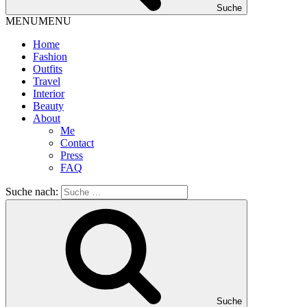
Suche
MENU
MENU
Home
Fashion
Outfits
Travel
Interior
Beauty
About
Me
Contact
Press
FAQ
Suche nach:
Suche