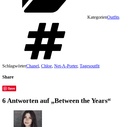
Kategorien
Outfits
Schlagwörter
Chanel
,
Chloe
,
Net-A-Porter
,
Tagesoutfit
Share
Save
6 Antworten auf „Between the Years“