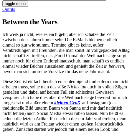
toggle menu
Outfits
Between the Years
Ich weiß ja nicht, wie es euch geht, aber ich schätze die Zeit
zwischen den Jahren immer sehr. Die E-Mails bleiben endlich
einmal so gut wie stumm, Termine gibt es keine, außer
Verabredungen mit Freunden, die man sonst im vollgepackten Alltag
nicht schafft zu treffen, das ‚Food Coma‘ der Weihnachtstage sorgt
immer noch für einen Endorphinausschub, man schafft es endlich
einmal wieder Bücher auszulesen und genießt die Zeit
in between,
bevor man sich an seine Vorsätze für das neue Jahr macht.
Diese Zeit ist einfach herrlich entschleunigend und sofern man nicht
arbeiten muss, sollte man das süße N
ichts tun
auch in vollen Zügen
genießen und dabei auf keinen Fall ein schlechtes Gewissen
verspüren. Ich habe dies über die Weihnachtstage bewusst für mich
umgesetzt und außer einem
kleinen Gruß
auf Instagram (das
traditionelle Bild unterm Baum von Sanna und mir darf natürlich
nicht fehlen) auch Social Media etwas ruhen lassen. Nun heißt es
jedoch die letzten Artikel für euch in diesem Jahr vorbereiten, denn
natürlich wird es am Freitag wieder einen großen Jahresrückblick
geben. Zunächst starten wir jedoch mit einem neuen Look und