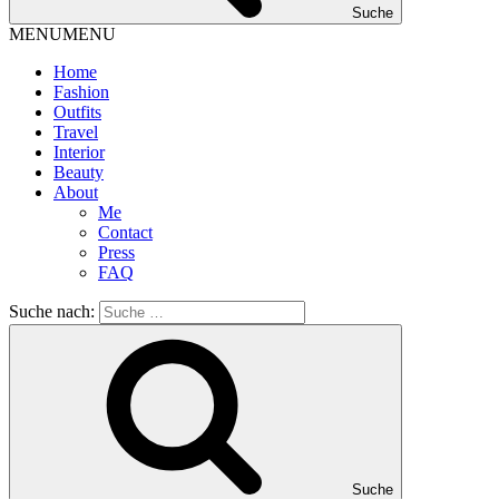
Suche
MENU
MENU
Home
Fashion
Outfits
Travel
Interior
Beauty
About
Me
Contact
Press
FAQ
Suche nach:
Suche