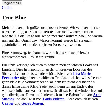
toggle menu
Outfits
True Blue
Meine Lieben, ich grüße euch aus der Ferne. Wir verleben hier so
herrliche Tage, dass ich am liebsten gar nicht wieder abreisen
möchte. Da die Frage nun schon mehrfach aufkam, wie und warum
man auf den Oman bzw. Muscat kommt, werde ich sie euch
ausführlich in einem der nächsten Posts beantworten.
Eines vorneweg, ich kann es wirklich aus vollstem Herzen
weiterempfehlen – es ist ein Traum.
Für Erste versorge ich euch mit einem meiner liebsten Looks seit
Langem. Dies liegt nicht nur an der pittoresken Location des
Shangri-La, auch das wunderschöne Kleid von
Lisa Marie
Fernandez
trägt einen erheblichen Teil dazu bei. Ich wünsche mir
ganz viele laue Sommerabende, an dem ich nicht viel mehr als
dieses fantastische Kleid trage, auch wenn ich am Ende dafür
wahrscheinlich auswandern muss, für dieses Kleid würde ich es mir
glatt überlegen. Dazu kombinierte ich meine Babouches von
Acne
Studios
und die Twist von
Louis Vuitton
. Der Schmuck ist von
Cartier
und
Georg Jensen
.