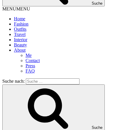
Suche
MENU
MENU
Home
Fashion
Outfits
Travel
Interior
Beauty
About
Me
Contact
Press
FAQ
Suche nach:
Suche