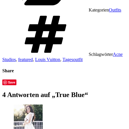
Kategorien
Outfits
Schlagwörter
Acne
Studios
,
featured
,
Louis Vuitton
,
Tagesoutfit
Share
Save
4 Antworten auf „True Blue“