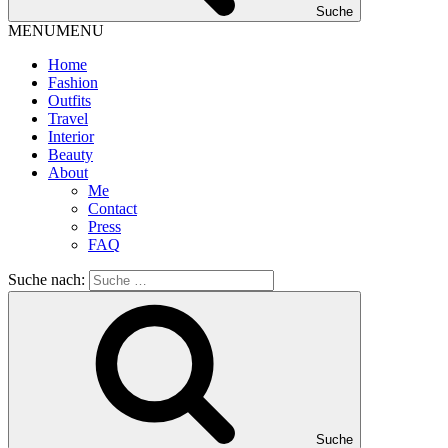
Suche
MENU
MENU
Home
Fashion
Outfits
Travel
Interior
Beauty
About
Me
Contact
Press
FAQ
Suche nach:
Suche