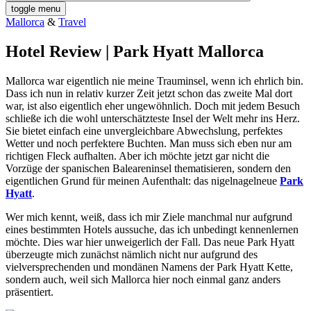
toggle menu
Mallorca
&
Travel
Hotel Review | Park Hyatt Mallorca
Mallorca war eigentlich nie meine Trauminsel, wenn ich ehrlich bin.
Dass ich nun in relativ kurzer Zeit jetzt schon das zweite Mal dort
war, ist also eigentlich eher ungewöhnlich. Doch mit jedem Besuch
schließe ich die wohl unterschätzteste Insel der Welt mehr ins Herz.
Sie bietet einfach eine unvergleichbare Abwechslung, perfektes
Wetter und noch perfektere Buchten. Man muss sich eben nur am
richtigen Fleck aufhalten. Aber ich möchte jetzt gar nicht die
Vorzüge der spanischen Baleareninsel thematisieren, sondern den
eigentlichen Grund für meinen Aufenthalt: das nigelnagelneue
Park
Hyatt
.
Wer mich kennt, weiß, dass ich mir Ziele manchmal nur aufgrund
eines bestimmten Hotels aussuche, das ich unbedingt kennenlernen
möchte. Dies war hier unweigerlich der Fall. Das neue Park Hyatt
überzeugte mich zunächst nämlich nicht nur aufgrund des
vielversprechenden und mondänen Namens der Park Hyatt Kette,
sondern auch, weil sich Mallorca hier noch einmal ganz anders
präsentiert.