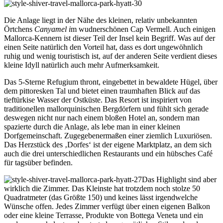
Die Anlage liegt in der Nähe des kleinen, relativ unbekannten
Örtchens
Canyamel i
m wudnerschönen Cap Vermell. Auch einigen
Mallorca-Kennern ist dieser Teil der Insel kein Begriff. Was auf der
einen Seite natürlich den Vorteil hat, dass es dort ungewöhnlich
ruhig und wenig touristisch ist, auf der anderen Seite verdient dieses
kleine Idyll natürlich auch mehr Aufmerksamkeit.
Das 5-Sterne Refugium thront, eingebettet in bewaldete Hügel, über
dem pittoresken Tal und bietet einen traumhaften Blick auf das
tieftürkise Wasser der Ostküste. Das Resort ist inspiriert von
traditionellen mallorquinischen Bergdörfern und fühlt sich gerade
deswegen nicht nur nach einem bloßen Hotel an, sondern man
spazierte durch die Anlage, als lebe man in einer kleinen
Dorfgemeinschaft. Zugegebenermaßen einer ziemlich Luxuriösen.
Das Herzstück des ‚Dorfes‘ ist der eigene Marktplatz, an dem sich
auch die drei unterschiedlichen Restaurants und ein hübsches Café
für tagsüber befinden.
Das Highlight sind aber
wirklich die Zimmer. Das Kleinste hat trotzdem noch stolze 50
Quadratmeter (das Größte 150) und keines lässt irgendwelche
Wünsche offen. Jedes Zimmer verfügt über einen eigenen Balkon
oder eine kleine Terrasse, Produkte von Bottega Veneta und ein