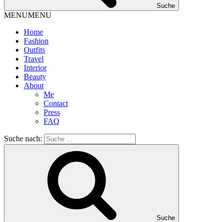
Suche
MENU
MENU
Home
Fashion
Outfits
Travel
Interior
Beauty
About
Me
Contact
Press
FAQ
Suche nach:
Suche