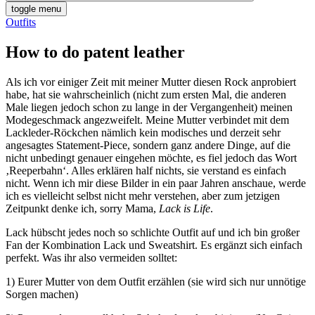
toggle menu
Outfits
How to do patent leather
Als ich vor einiger Zeit mit meiner Mutter diesen Rock anprobiert
habe, hat sie wahrscheinlich (nicht zum ersten Mal, die anderen
Male liegen jedoch schon zu lange in der Vergangenheit) meinen
Modegeschmack angezweifelt. Meine Mutter verbindet mit dem
Lackleder-Röckchen nämlich kein modisches und derzeit sehr
angesagtes Statement-Piece, sondern ganz andere Dinge, auf die
nicht unbedingt genauer eingehen möchte, es fiel jedoch das Wort
‚Reeperbahn‘. Alles erklären half nichts, sie verstand es einfach
nicht. Wenn ich mir diese Bilder in ein paar Jahren anschaue, werde
ich es vielleicht selbst nicht mehr verstehen, aber zum jetzigen
Zeitpunkt denke ich, sorry Mama,
Lack is Life
.
Lack hübscht jedes noch so schlichte Outfit auf und ich bin großer
Fan der Kombination Lack und Sweatshirt. Es ergänzt sich einfach
perfekt. Was ihr also vermeiden solltet:
1) Eurer Mutter von dem Outfit erzählen (sie wird sich nur unnötige
Sorgen machen)