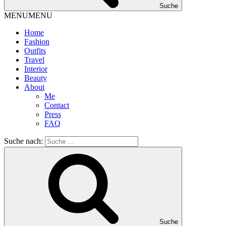
Suche
MENU
MENU
Home
Fashion
Outfits
Travel
Interior
Beauty
About
Me
Contact
Press
FAQ
Suche nach:
Suche