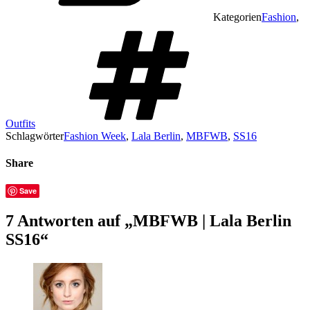
Kategorien
Fashion
,
Outfits
Schlagwörter
Fashion Week
,
Lala Berlin
,
MBFWB
,
SS16
Share
Save
7 Antworten auf „MBFWB | Lala Berlin
SS16“