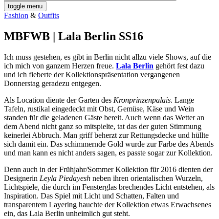
toggle menu
Fashion
&
Outfits
MBFWB | Lala Berlin SS16
Ich muss gestehen, es gibt in Berlin nicht allzu viele Shows, auf die
ich mich von ganzem Herzen freue.
Lala Berlin
gehört fest dazu
und ich fieberte der Kollektionspräsentation vergangenen
Donnerstag geradezu entgegen.
Als Location diente der Garten des
Kronprinzenpalais
. Lange
Tafeln, rustikal eingedeckt mit Obst, Gemüse, Käse und Wein
standen für die geladenen Gäste bereit. Auch wenn das Wetter an
dem Abend nicht ganz so mitspielte, tat das der guten Stimmung
keinerlei Abbruch. Man griff beherzt zur Rettungsdecke und hüllte
sich damit ein. Das schimmernde Gold wurde zur Farbe des Abends
und man kann es nicht anders sagen, es passte sogar zur Kollektion.
Denn auch in der Frühjahr/Sommer Kollektion für 2016 dienten der
Designerin
Leyla Piedayesh
neben ihren orientalischen Wurzeln,
Lichtspiele, die durch im Fensterglas brechendes Licht entstehen, als
Inspiration. Das Spiel mit Licht und Schatten, Falten und
transparentem Layering hauchte der Kollektion etwas Erwachsenes
ein, das Lala Berlin unheimlich gut steht.