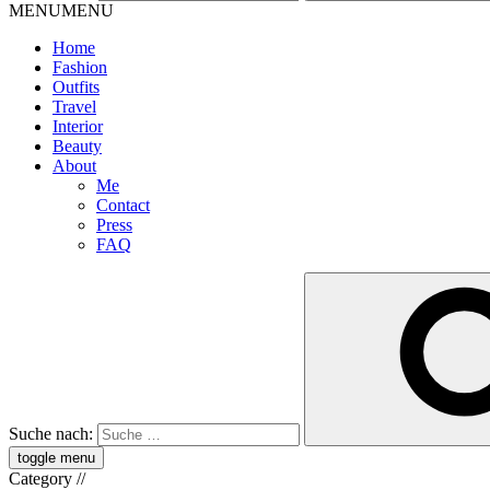
MENU
MENU
Home
Fashion
Outfits
Travel
Interior
Beauty
About
Me
Contact
Press
FAQ
Suche nach:
toggle menu
Category
//