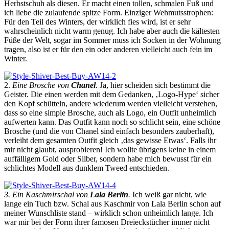
Herbstschuh als diesen. Er macht einen tollen, schmalen Fuß und
ich liebe die zulaufende spitze Form. Einziger Wehmutsstrophen:
Für den Teil des Winters, der wirklich fies wird, ist er sehr
wahrscheinlich nicht warm genug. Ich habe aber auch die kältesten
Füße der Welt, sogar im Sommer muss ich Socken in der Wohnung
tragen, also ist er für den ein oder anderen vielleicht auch fein im
Winter.
2.
Eine Brosche von
Chanel
. Ja, hier scheiden sich bestimmt die
Geister. Die einen werden mit dem Gedanken, ‚Logo-Hype‘ sicher
den Kopf schütteln, andere wiederum werden vielleicht verstehen,
dass so eine simple Brosche, auch als Logo, ein Outfit unheimlich
aufwerten kann. Das Outfit kann noch so schlicht sein, eine schöne
Brosche (und die von Chanel sind einfach besonders zauberhaft),
verleiht dem gesamten Outfit gleich ‚das gewisse Etwas‘. Falls ihr
mir nicht glaubt, ausprobieren! Ich wollte übrigens keine in einem
auffälligem Gold oder Silber, sondern habe mich bewusst für ein
schlichtes Modell aus dunklem Tweed entschieden.
3. Ein Kaschmirschal von
Lala Berlin
.
Ich weiß gar nicht, wie
lange ein Tuch bzw. Schal aus Kaschmir von Lala Berlin schon auf
meiner Wunschliste stand – wirklich schon unheimlich lange. Ich
war mir bei der Form ihrer famosen Dreieckstücher immer nicht