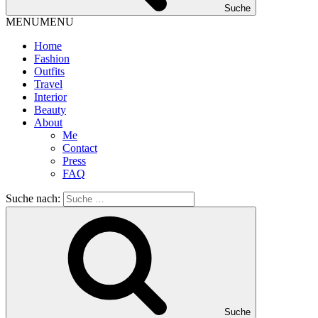
Suche
MENU
MENU
Home
Fashion
Outfits
Travel
Interior
Beauty
About
Me
Contact
Press
FAQ
Suche nach:
Suche