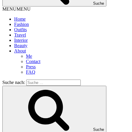
Suche
MENU
MENU
Home
Fashion
Outfits
Travel
Interior
Beauty
About
Me
Contact
Press
FAQ
Suche nach:
Suche