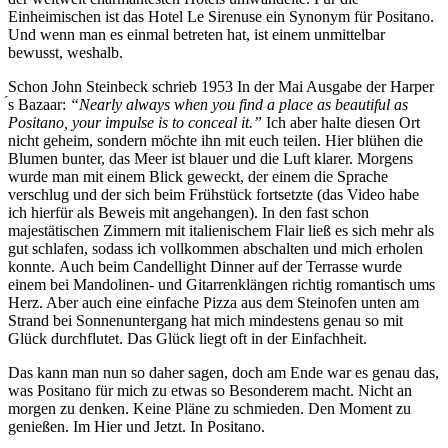
Einheimischen ist das Hotel Le Sirenuse ein Synonym für Positano.
Und wenn man es einmal betreten hat, ist einem unmittelbar
bewusst, weshalb.
Schon John Steinbeck schrieb 1953 In der Mai Ausgabe der Harper
́s Bazaar:
“Nearly always when you find a place as beautiful as
Positano, your impulse is to conceal it.”
Ich aber halte diesen Ort
nicht geheim, sondern möchte ihn mit euch teilen. Hier blühen die
Blumen bunter, das Meer ist blauer und die Luft klarer. Morgens
wurde man mit einem Blick geweckt, der einem die Sprache
verschlug und der sich beim Frühstück fortsetzte (das Video habe
ich hierfür als Beweis mit angehangen). In den fast schon
majestätischen Zimmern mit italienischem Flair ließ es sich mehr als
gut schlafen, sodass ich vollkommen abschalten und mich erholen
konnte. Auch beim Candellight Dinner auf der Terrasse wurde
einem bei Mandolinen- und Gitarrenklängen richtig romantisch ums
Herz. Aber auch eine einfache Pizza aus dem Steinofen unten am
Strand bei Sonnenuntergang hat mich mindestens genau so mit
Glück durchflutet. Das Glück liegt oft in der Einfachheit.
Das kann man nun so daher sagen, doch am Ende war es genau das,
was Positano für mich zu etwas so Besonderem macht. Nicht an
morgen zu denken. Keine Pläne zu schmieden. Den Moment zu
genießen. Im Hier und Jetzt. In Positano.