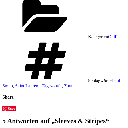
Kategorien
Outfits
Schlagwörter
Paul
Smith
,
Saint Laurent
,
Tagesoutfit
,
Zara
Share
Save
5 Antworten auf „Sleeves & Stripes“