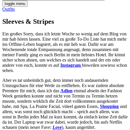
toggle menu
Outfits
Sleeves & Stripes
Ein großes Sorry, dass ich letzte Woche so wenig auf dem Blog von
mir hab hören lassen. Eine viel zu große To-Do Liste hat mich mehr
ins Offline-Leben bugsiert, als es mir lieb war. Dafür war am
Wochenende totale Entspannung angesagt, denn zusammen mit
meiner Family ging es nach Berlin in mein liebstes Hotel. Ihr könnt
sicher schon ahnen, um welches es sich handelt und der ein oder
andere von euch, konnte es auf
Instagram
bisweilen sowieso schon
sehen.
Aber es tat unheimlich gut, dem immer noch andauernden
Umzugschaos für eine Weile zu entfliehen. Es war zudem absolute
Premiere für mich, dass ich das
Adlon
einmal abseits der Fashion
Week genießen konnte und nicht von Termin zu Termin hetzen
musste, sondern wirklich die Zeit dort vollkommen ausgekostet
habe, mit Spa, La Prairie Facial, viiieel gutem Essen,
Shopping
und
allem, was sonst noch glücklich macht – sprich auch allem, was
sonst in Berlin jedes Mal zu kurz kommt, da einfach keine Zeit dafür
da ist. Der Laptop war zwar dabei, wurde jedoch, bis aufs Netflix
schauen (mein neuer Fave:
Love
), kaum angerührt.