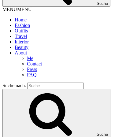
Suche
MENU
MENU
Home
Fashion
Outfits
Travel
Interior
Beauty
About
Me
Contact
Press
FAQ
Suche nach:
Suche