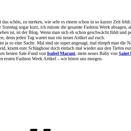
t das schön, zu merken, wie sehr es einem schon in so kurzer Zeit fehlt.
hte Sonntag sogar kurz, ich müsste die gesamte Fashion Week absagen, 
lieben ist, ist der Blog. Wenn man sich eh schon geschwächt fühlt und 
uen, denn jeden Tag wartet nun ein neuer Artikel auf euch.
ist ja so eine Sache. Mal sind sie super angesagt, mal rümpft man die N
eid, kramt eure Schlaghose doch einfach mal wieder aus den Tiefen eu
inen besten Sale-Fund von
Isabel Marant
, mein neues Baby von
Saint
den ersten Fashion Week Artikel – wir hören uns morgen.