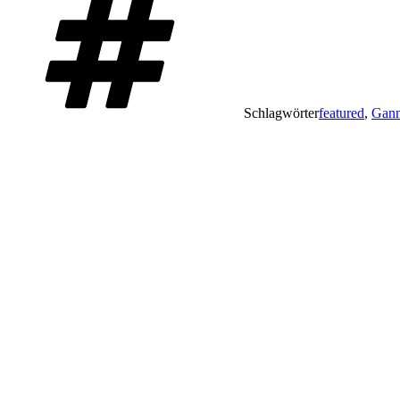
Schlagwörter
featured
,
Gann