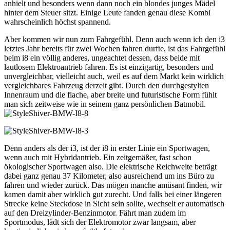
anhielt und besonders wenn dann noch ein blondes junges Mädel
hinter dem Steuer sitzt. Einige Leute fanden genau diese Kombi
wahrscheinlich höchst spannend.
Aber kommen wir nun zum Fahrgefühl. Denn auch wenn ich den i3
letztes Jahr bereits für zwei Wochen fahren durfte, ist das Fahrgefühl
beim i8 ein völlig anderes, ungeachtet dessen, dass beide mit
lautlosem Elektroantrieb fahren. Es ist einzigartig, besonders und
unvergleichbar, vielleicht auch, weil es auf dem Markt kein wirklich
vergleichbares Fahrzeug derzeit gibt. Durch den durchgestylten
Innenraum und die flache, aber breite und futuristische Form fühlt
man sich zeitweise wie in seinem ganz persönlichen Batmobil.
Denn anders als der i3, ist der i8 in erster Linie ein Sportwagen,
wenn auch mit Hybridantrieb. Ein zeitgemäßer, fast schon
ökologischer Sportwagen also. Die elektrische Reichweite beträgt
dabei ganz genau 37 Kilometer, also ausreichend um ins Büro zu
fahren und wieder zurück. Das mögen manche amüsant finden, wir
kamen damit aber wirklich gut zurecht. Und falls bei einer längeren
Strecke keine Steckdose in Sicht sein sollte, wechselt er automatisch
auf den Dreizylinder-Benzinmotor. Fährt man zudem im
Sportmodus, lädt sich der Elektromotor zwar langsam, aber