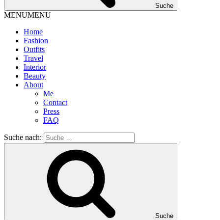
Suche
MENU
MENU
Home
Fashion
Outfits
Travel
Interior
Beauty
About
Me
Contact
Press
FAQ
Suche nach:
Suche