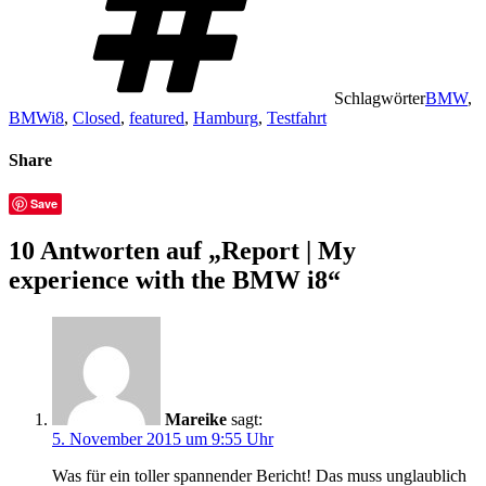
Schlagwörter
BMW
,
BMWi8
,
Closed
,
featured
,
Hamburg
,
Testfahrt
Share
Save
10 Antworten auf „Report | My
experience with the BMW i8“
Mareike
sagt:
5. November 2015 um 9:55 Uhr
Was für ein toller spannender Bericht! Das muss unglaublich