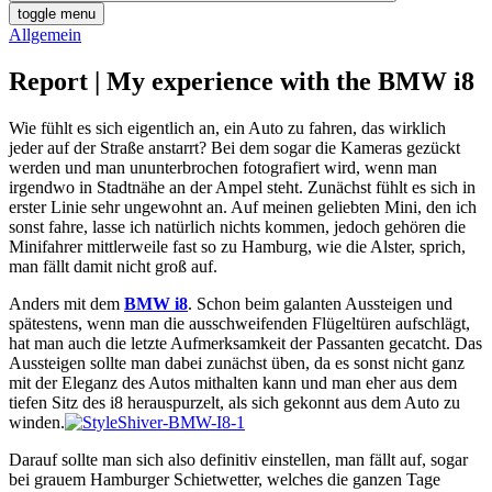
toggle menu
Allgemein
Report | My experience with the BMW i8
Wie fühlt es sich eigentlich an, ein Auto zu fahren, das wirklich
jeder auf der Straße anstarrt? Bei dem sogar die Kameras gezückt
werden und man ununterbrochen fotografiert wird, wenn man
irgendwo in Stadtnähe an der Ampel steht. Zunächst fühlt es sich in
erster Linie sehr ungewohnt an. Auf meinen geliebten Mini, den ich
sonst fahre, lasse ich natürlich nichts kommen, jedoch gehören die
Minifahrer mittlerweile fast so zu Hamburg, wie die Alster, sprich,
man fällt damit nicht groß auf.
Anders mit dem
BMW i8
. Schon beim galanten Aussteigen und
spätestens, wenn man die ausschweifenden Flügeltüren aufschlägt,
hat man auch die letzte Aufmerksamkeit der Passanten gecatcht. Das
Aussteigen sollte man dabei zunächst üben, da es sonst nicht ganz
mit der Eleganz des Autos mithalten kann und man eher aus dem
tiefen Sitz des i8 herauspurzelt, als sich gekonnt aus dem Auto zu
winden.
Darauf sollte man sich also definitiv einstellen, man fällt auf, sogar
bei grauem Hamburger Schietwetter, welches die ganzen Tage