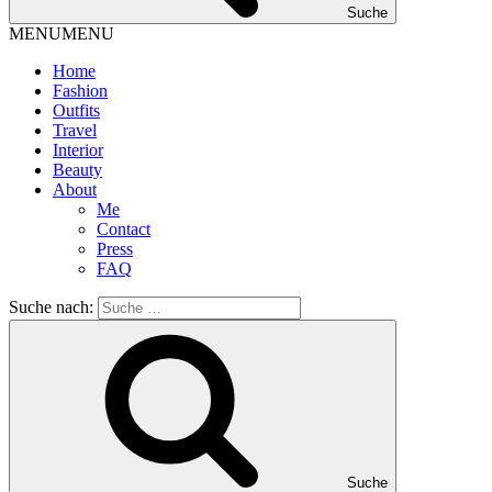
Suche
MENU
MENU
Home
Fashion
Outfits
Travel
Interior
Beauty
About
Me
Contact
Press
FAQ
Suche nach:
Suche