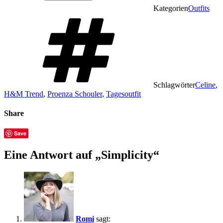
Kategorien
Outfits
Schlagwörter
Celine
,
H&M Trend
,
Proenza Schouler
,
Tagesoutfit
Share
Save
Eine Antwort auf „Simplicity“
Romi
sagt: