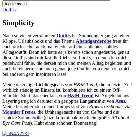
toggle menu
Outfits
Simplicity
Nach so vielen verträumten
Outfits
bei Sonnenuntergang an einer
Klippe, Urlaubslooks und das Thema
Abendgarderobe
freut ihr
euch doch sicher auch mal wieder auf ein schlichtes, solides
Alltagsoutfit. Denn ich hatte es ja bereits schon angedeutet, genau
diese Outfits sind mir fast die Liebsten. Looks, in denen ich mich
pudelwohl fühle, die derzeit mich und meinen Alltag begleiten und
auch bereichern, sind auch genau jene Outfits, von denen ich mich
bei anderen gern inspirieren lasse.
Meine derzeitige Lieblingsjeans von
H&M Trend
, die in letzter Zeit
wirklich ständig im Einsatz ist, kombinierte ich zu einem Off-
Shoulder Shirt, das ebenfalls von
H&M Trend
ist. Angelehnt ans
Layering trug ich darunter ein geripptes Langarmshirt von
Asos
.
Meine bezaubernden neuen Pumps sind von
Proenza Schouler
via
Monnier Freres
, die Umhängetasche ist von
Céline
und die
schicke Sonnenbrille (dazu kommt bald noch ein großer
All about
Eye Care Post
)
.
Habt einen schönen Donnerstag!