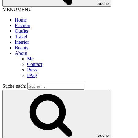
Suche
MENU
MENU
Home
Fashion
Outfits
Travel
Interior
Beauty
About
Me
Contact
Press
FAQ
Suche nach:
Suche