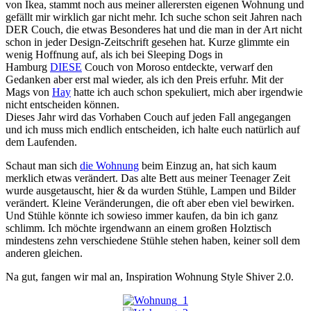
von Ikea, stammt noch aus meiner allerersten eigenen Wohnung und
gefällt mir wirklich gar nicht mehr. Ich suche schon seit Jahren nach
DER Couch, die etwas Besonderes hat und die man in der Art nicht
schon in jeder Design-Zeitschrift gesehen hat. Kurze glimmte ein
wenig Hoffnung auf, als ich bei Sleeping Dogs in
Hamburg
DIESE
Couch von Moroso entdeckte, verwarf den
Gedanken aber erst mal wieder, als ich den Preis erfuhr. Mit der
Mags von
Hay
hatte ich auch schon spekuliert, mich aber irgendwie
nicht entscheiden können.
Dieses Jahr wird das Vorhaben Couch auf jeden Fall angegangen
und ich muss mich endlich entscheiden, ich halte euch natürlich auf
dem Laufenden.
Schaut man sich
die Wohnung
beim Einzug an, hat sich kaum
merklich etwas verändert. Das alte Bett aus meiner Teenager Zeit
wurde ausgetauscht, hier & da wurden Stühle, Lampen und Bilder
verändert. Kleine Veränderungen, die oft aber eben viel bewirken.
Und Stühle könnte ich sowieso immer kaufen, da bin ich ganz
schlimm. Ich möchte irgendwann an einem großen Holztisch
mindestens zehn verschiedene Stühle stehen haben, keiner soll dem
anderen gleichen.
Na gut, fangen wir mal an, Inspiration Wohnung Style Shiver 2.0.