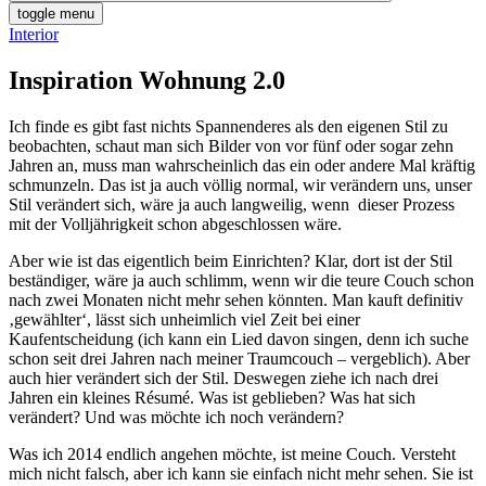
toggle menu
Interior
Inspiration Wohnung 2.0
Ich finde es gibt fast nichts Spannenderes als den eigenen Stil zu
beobachten, schaut man sich Bilder von vor fünf oder sogar zehn
Jahren an, muss man wahrscheinlich das ein oder andere Mal kräftig
schmunzeln. Das ist ja auch völlig normal, wir verändern uns, unser
Stil verändert sich, wäre ja auch langweilig, wenn dieser Prozess
mit der Volljährigkeit schon abgeschlossen wäre.
Aber wie ist das eigentlich beim Einrichten? Klar, dort ist der Stil
beständiger, wäre ja auch schlimm, wenn wir die teure Couch schon
nach zwei Monaten nicht mehr sehen könnten. Man kauft definitiv
‚gewählter‘, lässt sich unheimlich viel Zeit bei einer
Kaufentscheidung (ich kann ein Lied davon singen, denn ich suche
schon seit drei Jahren nach meiner Traumcouch – vergeblich). Aber
auch hier verändert sich der Stil. Deswegen ziehe ich nach drei
Jahren ein kleines Résumé. Was ist geblieben? Was hat sich
verändert? Und was möchte ich noch verändern?
Was ich 2014 endlich angehen möchte, ist meine Couch. Versteht
mich nicht falsch, aber ich kann sie einfach nicht mehr sehen. Sie ist