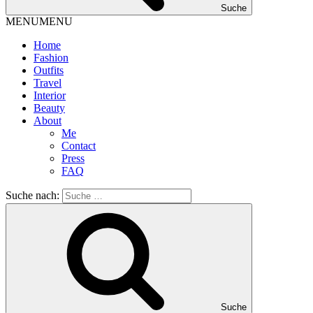
Suche
MENU
MENU
Home
Fashion
Outfits
Travel
Interior
Beauty
About
Me
Contact
Press
FAQ
Suche nach:
Suche